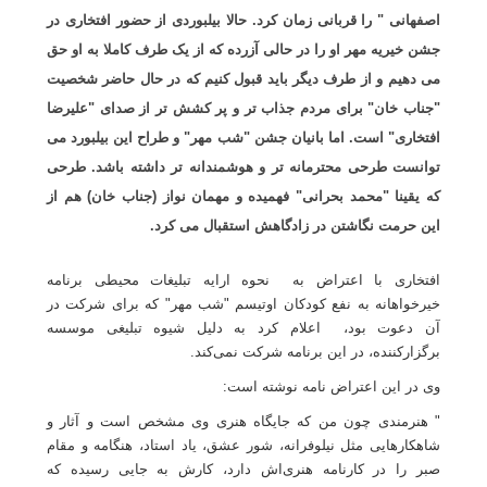
اصفهانی " را قربانی زمان کرد. حالا بیلبوردی از حضور افتخاری در
جشن خیریه مهر او را در حالی آزرده که از یک طرف کاملا به او حق
می دهیم و از طرف دیگر باید قبول کنیم که در حال حاضر شخصیت
"جناب خان" برای مردم جذاب تر و پر کشش تر از صدای "علیرضا
افتخاری" است. اما بانیان جشن "شب مهر" و طراح این بیلبورد می
توانست طرحی محترمانه تر و هوشمندانه تر داشته باشد. طرحی
که یقینا "محمد بحرانی" فهمیده و مهمان نواز (جناب خان) هم از
این حرمت نگاشتن در زادگاهش استقبال می کرد
.
افتخاری با اعتراض به نحوه ارایه تبلیغات محیطی برنامه
خیرخواهانه به نفع کودکان اوتیسم "شب مهر" که برای شرکت در
آن دعوت بود، اعلام کرد به دلیل شیوه تبلیغی موسسه
برگزارکننده، در این برنامه شرکت نمی‌کند
.
وی در این اعتراض نامه نوشته است
:
"
هنرمندی چون من که جایگاه هنری وی مشخص است و آثار و
شاهکارهایی مثل نیلوفرانه، شور عشق، یاد استاد، هنگامه و مقام
صبر را در کارنامه هنری‌اش دارد، کارش به جایی رسیده که