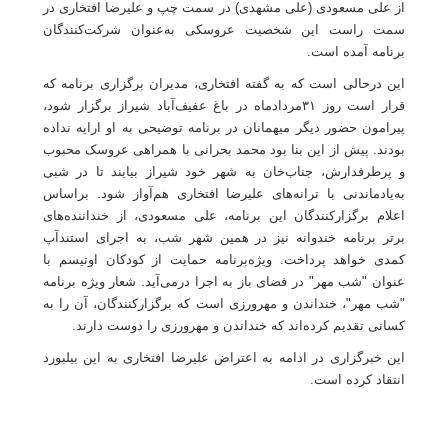
از علی مسعودی (علی مشهدی) در سمت چپ و علیرضا افتخاری در
سمت راست این شخصیت عروسکی به‌عنوان شرکت‌کنندگان
برنامه آمده است
.
این درحالی است که به گفته افتخاری، مدیران برگزاری برنامه که
قرار است روز
۳۱
مردادماه در باغ عفیف‌آباد شیراز برگزار شود،
پیرامون حضور دیگر میهمانان در برنامه توضیحی به او ارایه نداده
بودند. پیش از این بنا بود محمد بحرانی با همراهی عروسک محبوب
و پرطرفدارش، جناب‌خان به شهر خود شیراز بیایند تا در شبی
به‌یادماندنی با ترانه‌های علیرضا افتخاری هم‌آواز شود. براساس
اعلام برگزارکنندگان این برنامه، علی مسعودی، از خنداننده‌های
برتر برنامه خندوانه نیز در همین شهر شب، به اجرای استندآپ
کمدی خواهد پرداخت. ویژه‌برنامه حمایت از کودکان اوتیسم با
عنوان "شب مهر" در فضای باز به اجرا درمی‌آید. شعار ویژه برنامه
"شب مهر"، خنداندن و مهرورزی است که برگزارکنندگان، آن را به
کسانی تقدیم کرده‌اند که خنداندن و مهرورزی را دوست دارند
.
این خبرگزاری در ادامه به اعتراض علیرضا افتخاری به این بیلبورد
انتقاد کرده است
.