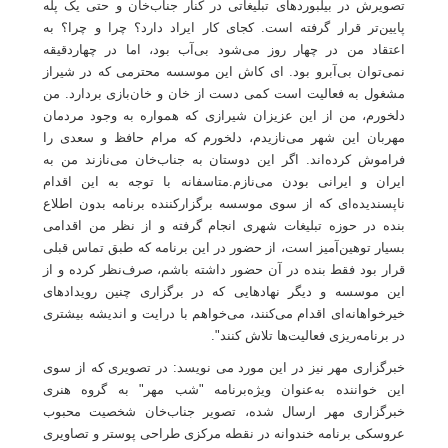
تصویرش در بیلبوردهای تبلیغاتی در کنار جناب‌خان و حتی یک پله
پایین‌تر قرار گرفته است. کجای کار ایراد دارد؟ چرا و چرا؟ به
اعتقاد من در چهار روز می‌شود بی‌آب بود، اما در چهاردقیقه
نمی‌توان بی‌آبرو بود. ‌ای کاش این موسسه محترمی که در شیراز
مشغول به فعالیت است کمی دست از خان و خان‌بازی بردارد. من
دلخورم، من از این عزیزان شیرازی که همواره به وجود مردمان
مهربان این شهر می‌نازیدم، دلخورم که مرام حافظ و سعدی را
فراموش کرده‌اند. اگر این دوستان به جناب‌خان می‌نازند من به
ایران و ایرانی بودن می‌نازم.متاسفانه با توجه به این اقدام
ناپسندیده‌ای که از سوی موسسه برگزارکننده برنامه بدون اطلاع
بنده در حوزه تبلیغات شهری انجام گرفته و از نظر من اقدامی
بسیار توهین‌آمیز است، از حضور در این برنامه که طبق تماس قبلی
قرار بود فقط بنده در آن حضور داشته باشم، صرف‌نظر کرده و از
این موسسه و دیگر نهادهایی که در برگزاری چنین رویدادهای
خیرخواهانه‌ای اقدام می‌کنند، می‌خواهم با درایت و اندیشه بیشتری
در برنامه‌ریزی فعالیت‌ها تلاش کنند
."
خبرگزاری مهر نیز در این مورد می نویسد: در تصویری که از سوی
این خواننده به‌عنوان ویژه‌برنامه "شب مهر" به گروه هنری
خبرگزاری مهر ارسال شده، تصویر جناب‌خان شخصیت محبوب
عروسکی برنامه خندوانه در نقطه مرکزی طراحی پوستر و تصاویری