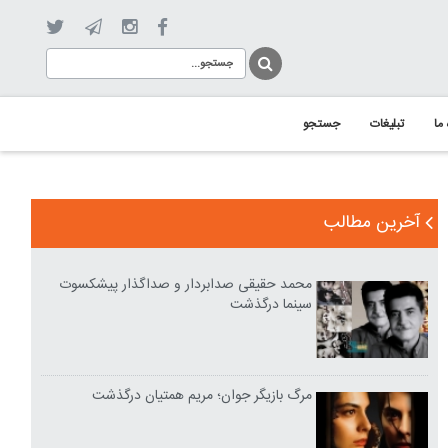
 ما
تبلیغات
جستجو
آخرین مطالب
محمد حقیقی صدابردار و صداگذار پیشکسوت
سینما درگذشت
مرگ بازیگر جوان؛ مریم همتیان درگذشت