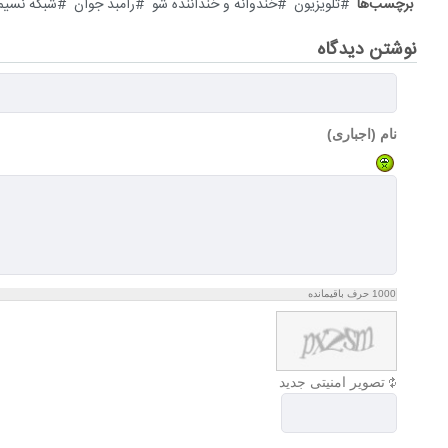
برچسب‌ها
تلویزیون
خندوانه و خنداننده شو
رامبد جوان
شبکه نسیم
نوشتن دیدگاه
نام (اجباری)
1000
حرف باقیمانده
تصویر امنیتی جدید