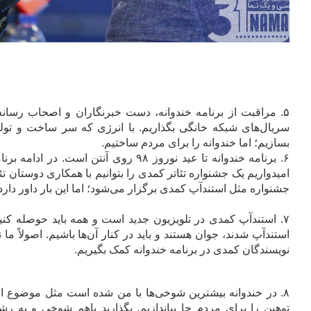
۵. مراقبت از برنامه خندوانه، دست خبرنگاران و اصحاب رسا
سریال‌های شبکه خانگی بگذاریم. با انرژی که سر ساخت و تول
بسازیم؛ اما خندوانه را برای مردم ساختیم.
۶. برنامه خندوانه تا عید نوروز ۹۸ روی آ
امیدواریم یک جشنواره تئاتر‌ کمدی را بتوانیم با همکاری دوستان ت
جشنواره مثل استندآپ کمدی برگزار می‌شود؛ اما این بار داور دارد و
۷. استندآپ کمدی در تلویزیون جدید است و همه باید حوصله کنی
استندآپ شدند، جوان هستند و باید در کنار آن‌ها باشیم. اصولاً م
نویسندگان کمدی در برنامه خندوانه کمک بگیریم.
۸. در خندوانه بیشترین شوخی‌ها با من شده است مثل موضوع ازدو
توهین را برای مردم جا بیاندازیم. بگذارید باهم شوخی و به ر