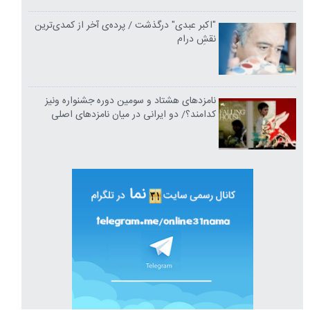
"اکبر عبدی" درگذشت / پرده‌ی آخر از کمدی‌ترین
نقشِ درام
نامزدهای هشتاد و سومین دوره جشنواره ونیز
کدامند؟/ دو ایرانی در میان نامزدهای اصلی