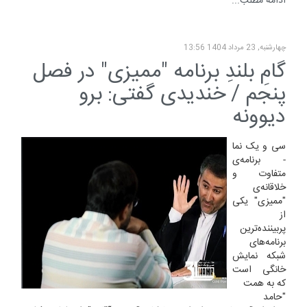
ادامه مطلب...
چهارشنبه, 23 مرداد 1404 13:56
گامِ بلندِ برنامه "ممیزی" در فصل
پنجم / خندیدی گفتی: برو
دیوونه
سی و یک نما
- برنامه‌ی
متفاوت و
خلاقانه‌ی
"ممیزی" یکی
از
پربیننده‌ترین
برنامه‌های
شبکه نمایش
خانگی است
که به همت
"حامد