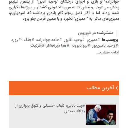
جوادزاده" و بازی و اجرای درخشان "وحید آقاپور" از پلتفرم فیلیمو
پخش می‌شود. برنامه‌ای که به مرور تاحدودی کشدار و سوژه‌ها تکراری
شده بودند اما با آغاز فصل پنجم گامِ بلندی برداشته که امیدواریم،
ممیزی‌های ساترا به " ممیزی" نخورد و با همین فرمان جلو برود.
منتشرشده در
تلویزیون
برچسب‌ها
ممیزی
وحید آقاپور
حامد جوادزاده‌
جنگ ۱۲ روزه
وحید یامین‌پور
برو دیوونه
هما میرافشار
مارتیک
ادامه مطلب...
آخرین مطالب
شهید بابایی، شهاب حسینی و شوق پروازی از
یدالله صمدی