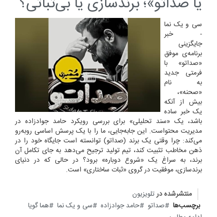
یا صداتو»؛ برندسازی یا بی‌ثباتی؟
سی و یک نما
- خبر
جایگزینی
برنامه‌ی موفق
«صداتو» با
فرمتی جدید
به نام
«صحنه»،
بیش از آنکه
یک خبر ساده
باشد، یک «سند تحلیلی» برای بررسی رویکرد حامد جوادزاده در
مدیریت محتواست. این جابه‌جایی، ما را با یک پرسش اساسی روبه‌رو
می‌کند: چرا وقتی یک برند (صداتو) توانسته است جایگاه خود را در
ذهن مخاطب تثبیت کند، تیم تولید ترجیح می‌دهد به جای تکامل آن
برند، به سراغ یک «شروع دوباره» برود؟ در حالی که در دنیای
برندسازی، موفقیت در گروی «ثبات ساختاری» است.
منتشرشده در
تلویزیون
برچسب‌ها
صداتو
حامد جوادزاده‌
سی و یک نما
هما گویا