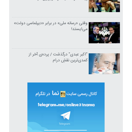
وقتی «رسانه ملی» در برابر «دیپلماسی دولت»
می‌ایستد!
"اکبر عبدی" درگذشت / پرده‌ی آخر از
کمدی‌ترین نقشِ درام