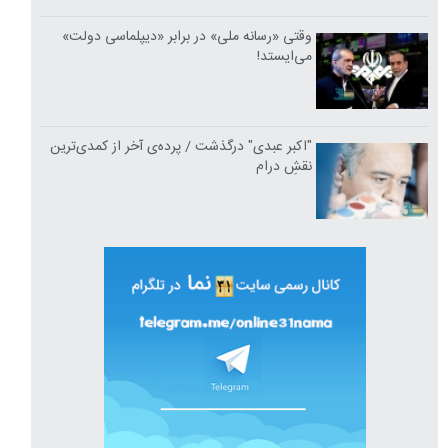
وقتی «رسانه ملی» در برابر «دیپلماسی دولت»
می‌ایستد!
"اکبر عبدی" درگذشت / پرده‌ی آخر از کمدی‌ترین
نقشِ درام