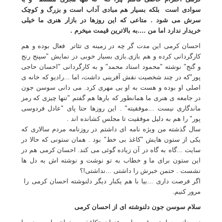
سوادی است بلکه بسیار هم مبادی آداب است و بزرگ و کوچک
سرش می شود . متاعی که این روزها در بازار هنری ما خیلی
خریدار ندارد اما من ....به بالاترین قیمت میخرم .
احسان کرمی این مدت گر چه در زمینه ی تئاتر فعال بوده و هم
کارگردانی کرده و هم بازی.بازی بسیار خوبی در نمایش "سپنج رنج
و گنج" نوشته "محمود استاد محمد" و به کارگردانی "احسان حاجی
پور"که در چند شخصیت نقش آفرینی داشت، اما ...رادیو که خانه ی
اصلی او بوده و هست به او بی مهری کرد. می دانی سوسن جون
در جامعه ی هنری ما همانطور که بارها هم گفتم "تنها چیزی که رمز
ماندگاری نیست ...موفقیته" . این روزها حتا پای "عادل فردوسی
پور" را هم به دلیل موفقیت تا مجلس کشانده اند .
سال گذشته من ویژه نامه ای داشتم در روزنامه مردم سالاری که
یکی از ستون هایش "کاغذ بی خط" بود . همان ستونی که حالا در
سایت ...گاه به گاه در آن زیاده گوئی می کند. احسان کرمی هم در
این ستون برای ما و خطاب به تو نوشت و نوشته اش به دل ها
نشست . حتمن خبرش را داشتی ...نداشتی!؟
اگر فرصت داری ...بیا با هم یکبار دیگر دلنوشته احسان کرمی را
مرور کنیم.
سلام سوسن جون دلنوشته ای از احسان کرمی