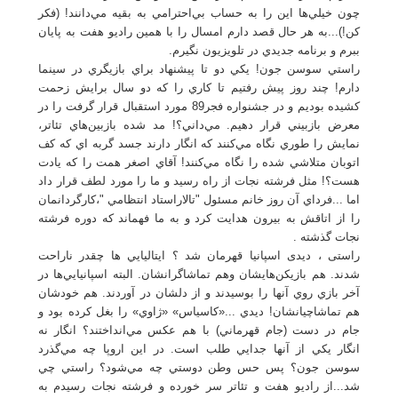
چون خيلي‌ها اين را به حساب بي‌احترامي به بقيه مي‌دانند! (فکر
کن!)...به هر حال قصد دارم امسال را با همين راديو هفت به پايان
ببرم و برنامه جديدي در تلويزيون نگيرم.
راستي سوسن جون! يکي دو تا پيشنهاد براي بازيگري در سينما
دارم! چند روز پيش رفتيم تا کاري را که دو سال برايش زحمت
کشيده بوديم و در جشنواره فجر89 مورد استقبال قرار گرفت را در
معرض بازبيني قرار دهيم. مي‌داني؟! مد شده بازبين‌هاي تئاتر،
نمايش را طوري نگاه مي‌کنند که انگار دارند جسد گربه اي که کف
اتوبان متلاشي شده را نگاه مي‌کنند! آقاي اصغر همت را که يادت
هست؟! مثل فرشته نجات از راه رسيد و ما را مورد لطف قرار داد
اما ...فرداي آن روز خانم مسئول "تالاراستاد انتظامي "،کارگردانمان
را از اتاقش به بيرون هدايت کرد و به ما فهماند که دوره فرشته
نجات گذشته .
راستی ، دیدی اسپانیا قهرمان شد ؟ ايتاليايي ها چقدر ناراحت
شدند. هم بازيکن‌هايشان وهم تماشاگرانشان. البته اسپانيايي‌ها در
آخر بازي روي آنها را بوسيدند و از دلشان در آوردند. هم خودشان
هم تماشاچيانشان! ديدي ...«کاسياس» «ژاوي» را بغل کرده بود و
جام در دست (جام قهرماني) با هم عکس مي‌انداختند؟ انگار نه
انگار يکي از آنها جدايي طلب است. در اين اروپا چه مي‌گذرد
سوسن جون؟ پس حس وطن دوستي چه مي‌شود؟ راستي چي
شد...از راديو هفت و تئاتر سر خورده و فرشته نجات رسيدم به