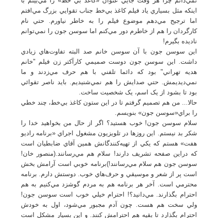
نمي‌دانم چرا هر وقت جايي عنوان «کاغذ بي خط» را مي‌بينم با
اينکه مثل بسياري ياد فيلم کاغذ بي‌خط جناب تقوايي بزرگ مي‌‌افتم
اما ترجيح مي‌دهم موضوع فيلم را به خاطر نياورم. حتي نام
کارگردان را هم از خاطرم دور مي‌کنم اما سوسن جون را نمي‌توانم
ناديده بگيرم!
اين سوسن جون با آن سوسن خانم صد البته تفاوت‌هاي زيادي
داشت. اين سوسن جون دوست صميمي کارآکتر زن فيلم "خانم
هديه تهراني" بود که دائما تلفني با هم حرف مي‌زدند و ما
نمي‌ديديمش. حتي صدايش را هم نمي‌شنيديم. بايد ناصر تقوائي
بود تا بشود از يک اسم، يک شخصيت ساخت.
حالا... من هم تصميم گرفتم تا در اين ستون کاغذ بي‌خط، چند خطي
را براي«سوسن جون» بنويسم.
سلام سوسن جون! خوب هستيد؟ اگر از حال من بخواهيد خدا را
شکر بد نيستم. اين روزها در تلويزيون مشغول اجراي «برنامه راديو
هفت» هستم که يکي از تهيه‌کنندگانش همين آقاي ضابطيان است
که دراين صفحه تشريف دارند! سلام هم مي‌رسانند.(منصور خان!
سوسن جون هم سلام مي‌رسانند!)برنامه خوبي است آرامش بخش
است پر از شعر و موسيقي و حرف‌هاي خوب. دوستش دارم. برنامه
محترمي است. آخر هر برنامه هم به مردم گوشزد مي‌کنيم به هم
احترام بگذارند. مي‌دانيد؟! احترام خيلي خوب است سوسن جون!
ولي سخت هم هست. چون آدم مجبور مي‌شود، اول به خودش
احترام بگذارد تا بقيه هم احترامش کنند. و اين بسيار مشکل است