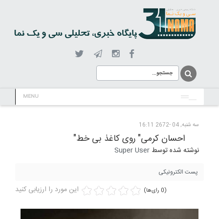
MENU
سه شنبه, 04 -2672 16:11
احسان کرمی" روی کاغذ بی خط"
نوشته شده توسط
Super User
پست الکترونیکی
این مورد را ارزیابی کنید
(0 رای‌ها)