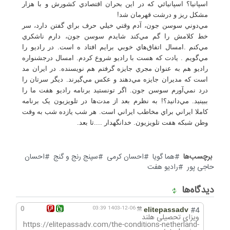
اسپانيا؟ اسپانيائي که در اين بحران اقتصادي کشورش و با هزار
مشکل ريز و درشت قهرمان شد!
مي‌دوني سوسن جون، آدم وقتي خيلي حرف براي گفتن دارد، سر
خط کلامش را گم مي‌کند شايدم سوسن جون، دارم ناشکري
مي‌کنم .امسال اتفاق‌هاي خوبي برايم افتاد ه است. در راديو را
مي‌گويم . يادت که هست با راديو شروع کردم. امسال درجشنواره
راديو هم به عنوان مجري جايزه گرفتم هم نويسنده. در ايران مد
است که مديران جايزه مي‌دهند و عکس مي‌گيرند. ديگر سرتان را
درد نمي‌آورم سوسن جون. اگر تونستيد برنامه راديو هفت ما را
ببينيد. مي‌دانيد؟! به نظرم بعد از مدت‌ها در تلويزيون يک برنامه
کاملا ايراني براي مخاطب ايراني است. هر شب يازده شب به وقت
وطن شبکه هفت تلويزيون. خدانگهدار ....تا بعد.
برچسب‌ها
هما گویا
احسان کرمی
سپنج رنج و گنج
احسان
حاجی پور
رادیو هفت
دیدگاه‌ها
0
1403-12-06 03:39
#4
elitepassadv
ویزای تحصیلی هلند
https://elitepassadv.com/the-conditions-netherland-