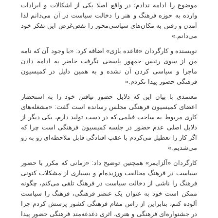
موضوع را ادامه ندادم؛ در واقع اصلا یکی از اشکالات و ایرادات
وارده به حوزه فرهنگ و هنر را دخالت سیاست در آن می‌دانم لذا
آمدن و رفتن به مکان‌های سیاسی‌محور را نقض‌غرض این تفکر خود
می‌دانم.»
نویسنده و کارگردان «قاعده بازی» اضافه کرد: «با وجود آن که نامه
من از سوی رئیس جمهور پاسخی نگرفت حاضر به ادامه دادن
ماجرا و سیاسی کردن آن نشده و به همین دلیل در کمیسیون
فرهنگی حضور پیدا نکردم.»
معتمدی با بیان این که دلایل حضور نیافتن خود را به استحضار
اعضای کمیسیون فرهنگی مجلس رسانده است گفت: «مشغله‌های
کاری مربوط به ساخت فیلمی که در دست تولید دارم، یکی دیگر از
دلایل اصلی عدم حضور در جلسه کمیسیون فرهنگی است چرا که
اگر کار را تعطیل می‌کردم با عقب افتادگی قابل ملاحظه‌ای رو به رو
می‌شدیم.»
کارگردان «آلزایمر» همچنین توضیح داد: «زمانی که مکرر با حضور
سیاست در فرهنگ مخالفت ورزیده‌ام و بسیاری از مشکلات کنونی
فرهنگ را ناشی از دخالت سیاست در فرهنگ تلقی می‌کنم، چگونه
ممکن است خود به عنوان یک عنصر فرهنگی، فرهنگ را سیاست
آلوده کنم، بنابراین از راس مقام فرهنگی کشور پرسش کردم چرا
در جشنواره‌ای فرهنگی و هنری، اثری دغدغه‌مند فرهنگی حضور پیدا