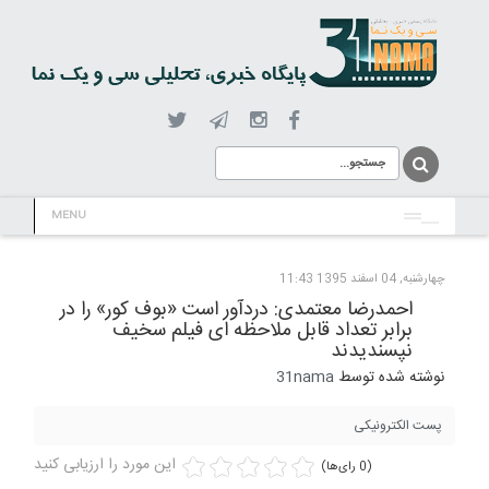
MENU
چهارشنبه, 04 اسفند 1395 11:43
احمدرضا معتمدی: دردآور است «بوف کور» را در
برابر تعداد قابل ملاحظه ای فیلم سخیف
نپسندیدند
نوشته شده توسط
31nama
پست الکترونیکی
این مورد را ارزیابی کنید
(0 رای‌ها)