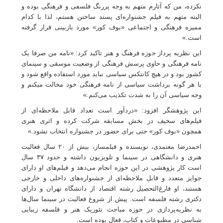
نکرده، من که آثارم متهم به وجه پررنگ فلسفی و فرهنگی بوده و
البته متهم به فیلم جشنواره‌ای پسند ساختن هستم، لذا با کدام
ممیزه فرهنگی و اجتماعی «بوف کور» مورد بازبینی قرار گرفته
است.»
این نظریه پرداز حوزه فرهنگ و هنر تاکید کرد: «نامه من صرفا یک
نامه فرهنگی و حاوی پرسش فرهنگی از وضعیت موسقی و سینمای
کشور بود و در هیچ کانتکس سیاسی نباید مورد استفاده واقع شود و
با هر گونه برداشت سیاسی از نامه فرهنگی خود مخالت میکنم و
وجه سیاسی آن را به شدت تکذیب می‌کنم.»
این پژوهشگر افزود: «دردآور است تعداد قابل ملاحظه‌ای از
فیلم‌های سخیف در بخش مسابقه شرکت کرده و اثری هنری
همچون «بوف کور» حتی برای حضور در جشنواره انتخاب نشود.»
احمدرضا معتمدی، نویسنده و فیلمساز، بیش از ۲۰ سال فعالیت
هنری و دانشگاهی در سینما و تلویزیون داشته و حدود ۳۷ سال
است کار پژوهشی در این حوزه انجام می‌دهد و فیلم‌های او دارای
جوایز متعدد و قابل ملاحظه‌ای از جشنواره‌های داخلی و خارجی
هستند، او فارغ‌التحصیل رشته اقتصاد از دانشگاه تهران و دارای
دکتری رشته فلسفه است. پیش از شروع فعالیت در سینما سال‌ها
به نظریه‌پردازی در حوزه مباحث تئوریک هنر و فلسفه زیبایی
شناسی در مطبوعات و کتاب، فعال بوده است.