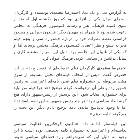
به گزارش
سی و یک نما
، احمدرضا معتمدی نویسنده و کارگردان
سینمای ایران یکی از افرادی بود که روز یکشنبه اول اسفند از
سوی کمیته فرهنگ، هنر و رسانه کمیسیون فرهنگی به مجلس
دعوت شده بود تا همراه دو مهمان دیگر؛ فریدون جیرانی و مسعود
فراستی نقطه نظرات خود را درباره جشنواره سی و پنجم فیلم
فجر به سمع و نظر اعضای کمیسیون فرهنگی مجلس برساند اما او
که یکی از غایبان این جلسه بود، دلیل این امر را مشغله کاری و
تمایل نداشتن در سیاسی کردن فرهنگ عنوان کرد.
احمدرضا معتمدی
کارگردان فیلم «دیوانه‌ای از قفس پرید» در این
خصوص گفت: «پس از انتخاب فیلم‌های بخش مسابقه از سوی
هیئت مربوطه در جشنواره فیلم فجر، نامه‌ای اعتراضی به رئیس
جمهور زده و طی آن درخواست کردم توضیح دهد چرا فیلم من نباید
برای جشنواره انتخاب شود. این پرسش از رئیس‌جمهور دارای هیچ
گونه ابعاد سیاسی نبود؛ هر چند رئیس جمهور به این نامه پاسخ نداد
اما با وجود بی‌پاسخ ماندن نامه ترجیح دادم دیگر این بحث را
هیچگونه ادامه ندهم.»
این فیلمساز ادامه داد: «تاکنون کوچکترین فعالیت سیاسی
نداشته‌ام و اعتراضم به جشنواره کاملا تخصصی بوده است با این
وجود به دلیل این که نمی‌خواهم وارد فضاهای سیاسی شوم،