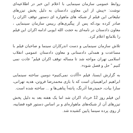
روابط عمومی سازمان سینمایی با اعلام این خبر در اطلاعیه‌ای
نوشت: «پیش از این معاون دادستان به دلیل پخش تیزرهای
تبلیغاتی این فیلم از شبکه های ماهواره ای دستور توقف اکران را
صادر کرده بود،که پس از پیگیری‌های رییس سازمان سینمایی ،
معاون دادستان در نامه‌ای به حجت الله ایوبی ادامه اکران این فیلم
را بلامانع اعلام کرد
.
تلاش سازمان سینمایی و دست اندرکاران سینما و صاحبان فیلم با
مساعدت و همدلی دادستانی و معاون دادستان عمومی انقلاب
اسلامی تهران مواجه شد تا مساله توقف اکران فیلم" عادت نمی
کنیم " حل و فصل شود
.»
به گزارش ایسنا، فیلم «آآادت نمی‌کنیم» دومین ساخته سینمایی
ابراهیم ابراهیمیان است که با بازی محمدرضا فروتن، هدیه تهرانی،
سارا بیات، حمیدرضا آذرنگ، پانته‌آ پناهی‌ها و ... ساخته شده است
.
این فیلم روز 12 خرداد اکران شد اما یک هفته بعد به دلیل پخش
تیزرهای آن از شبکه‌های ماهواره‌ای و بر اساس دستور قوه قضاییه،
از روی پرده سینما پایین کشیده شد.