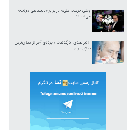
وقتی «رسانه ملی» در برابر «دیپلماسی دولت»
می‌ایستد!
"اکبر عبدی" درگذشت / پرده‌ی آخر از کمدی‌ترین
نقشِ درام