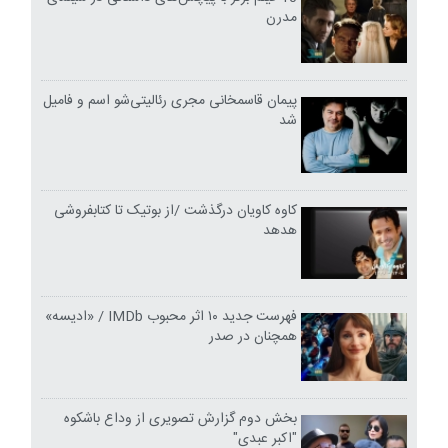
مدرن
پیمان قاسمخانی مجری رئالیتی‌شو اسم و فامیل
شد
کاوه کاویان درگذشت /از بوتیک تا کتابفروشی
هدهد
فهرست جدید ۱۰ اثر محبوب IMDb / «ادیسه»
همچنان در صدر
بخش دوم گزارش تصویری از وداع باشکوه
"اکبر عبدی"