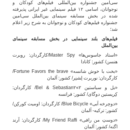
سی‌امین جشنواره بین‌المللی فیلم‌های کودکان و
نوجوانان، اسامی ۱۲ فیلم سینمایی غیر ایرانی پذیرفته
شده در بخش مسابقه سینمای بین‌الملل سی‌امین
جشنواره فیلم‌های کودکان و نوجوانان به شرح زیر اعلام
شد؛
فیلم‌های بلند سینمایی در بخش مسابقه سینمای
بین‌الملل
«استاد جاسوس‌ها» Master Spy/کارگردان: روبرت
هنسن/ کشور: کانادا
«بخت با خوش شانسه» Fortune Favors the brave/
کارگردان: نوربرت لِشنِر/ کشور: آلمان
«بل و سباستین ۲»Bel & Sebastian۲/ کارگردان:
کِریستین دوگای/ کشور: فرانسه
«دوچرخه آبی» Blue Bicycle/ کارگردان: اومیت کورکِن/
کشور: ترکیه- آلمان
«دوستِ من رافی» My Friend Raffi/ کارگردان: آرند
اگته/ کشور: آلمان