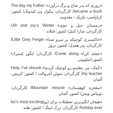
«روزی که پدر شاخ و برگ درآورد» The day my Father
became a bush/ کارگردان: نیکول ون کیدونک/ کشور:
کراواسی- بلژیک - مقدونیه
«زمستانِ جیل و جوی» Jill and joy’s Winter/
کارگردان: سارا کنتل/ کشور: فنلاند
«خاکستری کوچیکه پر سرو صدا» Little Grey Fergie/
کارگردان: پِدِر همدِل/ کشور: نروژ
«عجله کن!» Come along/ کارگردان: ایگور اِسترک/
کشور:اسلوونی
«کمک، من معلمم رو کوچیک کردم!» Help, I’ve shrunk
my teacher/ کارگردان: سوئن آنتروالت / کشور: اتریش-
آلمان
«معجزه کوهستان» Mountain miracle/ کارگردان:
توبیاس ویمن/ کشور: آلمان
«هیجان انگیزترین تعطیلات برای (بو)bo’s most exciting
holiday ever/ کارگردان: دِرِک ابینگ / کشور: هلند