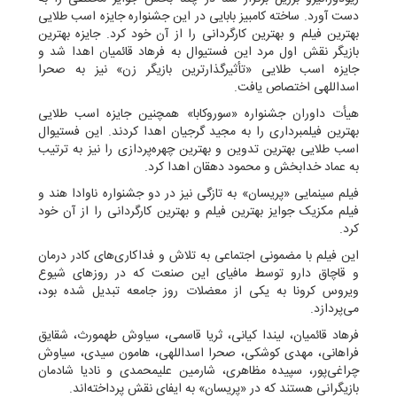
دست آورد. ساخته کامبیز بابایی در این جشنواره جایزه اسب طلایی
بهترین فیلم و بهترین کارگردانی را از آن خود کرد. جایزه بهترین
بازیگر نقش اول مرد این فستیوال به فرهاد قائمیان اهدا شد و
جایزه اسب طلایی «تأثیرگذارترین بازیگر زن» نیز به صحرا
اسداللهی اختصاص یافت.
هیأت داوران جشنواره «سوروکابا» همچنین جایزه اسب طلایی
بهترین فیلمبرداری را به مجید گرجیان اهدا کردند. این فستیوال
اسب طلایی بهترین تدوین و بهترین چهره‌پردازی را نیز به ترتیب
به عماد خدابخش و محمود دهقان اهدا کرد.
فیلم سینمایی «پریسان» به تازگی نیز در دو جشنواره ناوادا هند و
فیلم مکزیک جوایز بهترین فیلم و بهترین کارگردانی را از آن خود
کرد.
این فیلم با مضمونی اجتماعی به تلاش و فداکاری‌های کادر درمان
و قاچاق دارو توسط مافیای این صنعت که در روزهای شیوع
ویروس کرونا به یکی از معضلات روز جامعه تبدیل شده بود،
می‌پردازد.
فرهاد قائمیان، لیندا کیانی، ثریا قاسمی، سیاوش طهمورث، شقایق
فراهانی، مهدی کوشکی، صحرا اسداللهی، هامون سیدی، سیاوش
چراغی‌پور، سپیده مظاهری، شارمین علیمحمدی و نادیا شادمان
بازیگرانی هستند که در «پریسان» به ایفای نقش پرداخته‌اند.