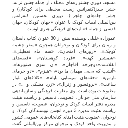
مسجد، دبیری جشنواره‌های مختلف از جمله جشن ترانه،
جشن سبز(کنفرانس زیست محیطی برای کودکان) و
جشن چله‌های چلچراغ، دبیری نخستین کنفرانس
بین‌المللی ادبیات کودک با عنوان «جهان کودکان، جهان
قدسی از جمله فعالیت‌های فرهنگی هنری اوست.
عموزاده خلیلی نویسنده بیش از 30 عنوان کتاب داستان
و رمان برای کودکان و نوجوانان همچون «سفر چشمه
کوچک»، «روزهای امتحان»، «سه ماه تعطیلی»،
«شمشیر کهنه»، «فریاد کوهستان»، «قصه‌های
انقلاب»،«دوچرخه آقاجان»، «آن سوی صنوبرها»،
«آنشب که بی‌بی مهمان ما بود»، «هیزم»، «دو خرمای
نارس»، «حقه‌های سینمایی بابام»، «کلاغ‌های بلوار
ساعت»، «پروفسور و ژنرال»، «زرد مشکی و ...» در
مطبوعات بوده است. وی معاونت فرهنگی و سازماندهی
سازمان ملی جوانان، عضویت، تاسیس و ریاست هیئت
مدیره دفتر ادبیات کودک و نوجوان، عضویت، تاسیس و
ریاست هئیت مدیره 3 دوره انجمن نویسندگان کودک و
نوجوان، عضویت هئیت امنای کتابخانه‌های عمومی کشور
و مدیریت واحد کودک و نوجوان مرکز بین‌المللی گفت‌