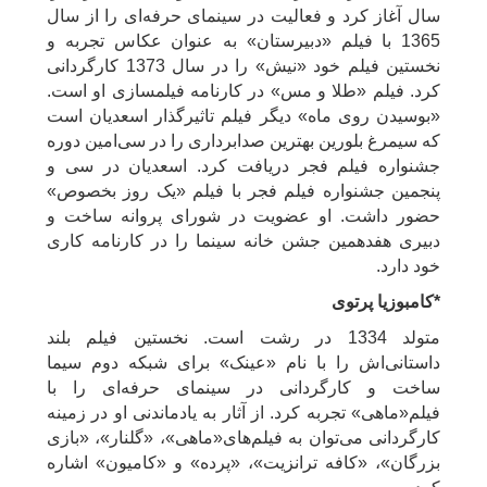
سال آغاز کرد و فعالیت در سینمای حرفه‌ای را از سال
1365 با فیلم «دبیرستان» به عنوان عکاس تجربه و
نخستین فیلم خود «نیش» را در سال 1373 کارگردانی
کرد. فیلم «طلا و مس» در کارنامه فیلمسازی او است.
«بوسیدن روی ماه» دیگر فیلم تاثیرگذار اسعدیان است
که سیمرغ بلورین بهترین صدابرداری را در سی‌امین دوره
جشنواره فیلم فجر دریافت کرد. اسعدیان در سی و
پنجمین جشنواره فیلم فجر با فیلم «یک روز بخصوص»
حضور داشت. او عضویت در شورای پروانه ساخت و
دبیری هفدهمین جشن خانه سینما را در کارنامه کاری
خود دارد.
*کامبوزیا پرتوی
متولد 1334 در رشت است. نخستین فیلم بلند
داستانی‌اش را با نام «عینک» برای شبکه دوم سیما
ساخت و کارگردانی در سینمای حرفه‌ای را با
فیلم«ماهی» تجربه کرد. از آثار به یادماندنی او در زمینه
کارگردانی می‌توان به فیلم‌های«ماهی»، «گلنار»، «بازی
بزرگان»، «کافه ترانزیت»، «پرده» و «کامیون» اشاره