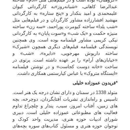
عبدالرضا کاهانی، «شبانه‌روز»به کارگردانی کیوان
علیمحمدی و امید بنکدار و «پنج ستاره» به کارگردانی
مهشید افشارزاده مشاور کارگردان و در فیلم‌هایی مثل
«شب یلدا» ساخته کیومرث پوراحمد، «سه زن» ساخته
منیژه حکمت و «یک شب» و«سوت پایان» به کارگردانی
نیکی کریمی مشاور فیلمنامه‌ بوده است. وی همچنین
نویسندگی فیلمنامه فیلم‌های دیگری همچون «شیرک»
ساخته داریوش مهرجویی، «دایره»، «شب» و
«خیابان‌های آرام» را بر عهده داشته است. پرتوی در
ساخت «خانه دوست کجاست» و در نوشتن فیلمنامه
«ایستگاه متروک» با عباس کیارستمی همکاری داشت.
*فریدون عموزاده خلیلی
متولد 1338 در سمنان و دارای نشان درجه یک هنر است.
تاسیس و راه‌اندازی نشریات آفتابگردان، دوچرخه، بچه
های زمین، آفتاب امروز، سیب، پندار و چلچراغ تداوم
فعالیت های مطبوعاتی عموزاده خلیلی است. دبیری
شورای ادبیات حوزه هنری، مدیریت واحد کودک و
نوجوان حوزه هنری و مسئول کتاب‌های سوره بچه‌های