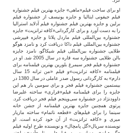
کرد.
او برای ساخت فیلم«ماهی» جایزه بهترین فیلم جشنواره
فیلم جیفونی ایتالیا و جایزه یونیسف از جشنواره فیلم
برلین و جایزه بهترین فیلم جشنواره فیلم آدلاید استرالیا
را به دست آورد و برای کارگردانی«کافه ترانزیت» جایزه
جشنواره بین‌المللی فیلم ماردل پلاتا و جایزه فیپرشی
جشنواره بین‌المللی فیلم داکا دریافت کرد و نامزد هوگو
طلایی جشنواره بین‌المللی فیلم شیکاگو، نامزد جایزه
بالن طلایی جشنواره سه قاره در سال 2005 شد. او در
جشنواره فیلم فجر سیمرغ بلورین بهترین فیلمنامه برای
فیلمنامه «کافه ترانزیت»و فیلم «من ترانه 15 سال
دارم» به کارگردانی رسول صدر عاملی در سال 1380 در
بیستمین جشنواره فیلم فجر و برای سومین بار هم این
جایزه را برای فیلمنامه فیلم«فراری» ساخته علیرضا
داوودنژاد در جشنواره سی‌وپنجم فیلم فجر دریافت کرد.
پرتوی همچنین جایزه بهترین فیلمنامه از جشن خانه
سینما را برای فیلم‌های «قطعه ناتمام» ساخته مازیار
میری و «کافه ترانزیت» از آن خود کرده است. او
نویسنده سریال«گل پامچال» و نویسنده طرح اولیه فیلم
«گروهبان» بوده است و در فیلم‌هایی مثل «آدم» ساخته