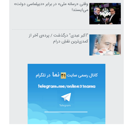
وقتی «رسانه ملی» در برابر «دیپلماسی دولت»
می‌ایستد!
"اکبر عبدی" درگذشت / پرده‌ی آخر از
کمدی‌ترین نقشِ درام