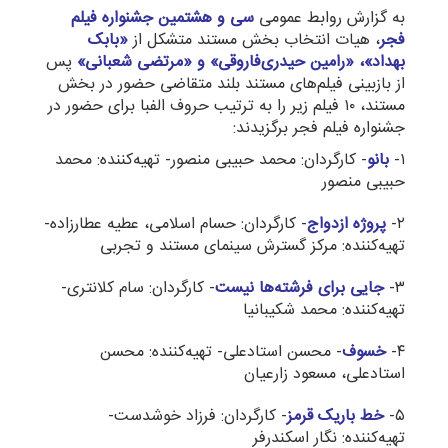
به گزارش روابط عمومی
سی و هشتمین جشنواره فیلم
فجر
، هیات انتخاب بخش مستند متشکل از
«بابک
بهداد»، «رامین حیدری‌فاروقی» و «مرتضی شعبانی»
پس
از بازبینی فیلم‌های مستند بلند متقاضی حضور در بخش
مستند، ۱۰ فیلم زیر را به ترتیب حروف الفبا برای حضور در
جشنواره فیلم فجر برگزیدند:
۱-
بانو
- ‌کارگردان: محمد حبیبی منصور- تهیه‌کننده: محمد
حبیبی منصور
۲-
پروژه ازدواج
- کارگردان: حسام اسلامی، عطیه عطارزاده-
تهیه‌کننده: مرکز گسترش سینمای مستند و تجربی
۳-
جایی برای فرشته‌ها نیست
- کارگردان: سام کلانتری-
تهیه‌کننده: محمد شکیبانیا
۴-
خسوف
- محسن استادعلی- تهیه‌کننده: محسن
استادعلی، مسعود زارعیان
۵-
خط باریک قرمز
- کارگردان: فرزاد خوشدست-
تهیه‌کننده: نگار اسکندرفر