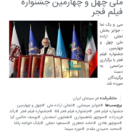
ملی چهل و چهارمین جشنواره
فیلم فجر
سی و یک نما
- جوایز بخش
تجلی اراده
ملی چهل و
چهارمین
جشنواره فیلم
فجر با برگزاری
مراسمی به
دست
برگزیدگان
سپرده شد.
منتشرشده در
سینمای ایران
برچسب‌ها
جوایز سینمایی
تجلی اراده ملی
چهل و چهارمین
جشنواره فیلم فجر
جشنواره فیلم فجر 44
جشنواره فیلم فجر
رائد
فریدزاده
منوچهر شاهسواری
همایون اسعدیان
یوسف حاتمی کیا
منوچهر هادی
حامد جعفری
مسعود نجفی
بابک خواجه پاشا
محمد حمیدی مقدم
موزه سینما