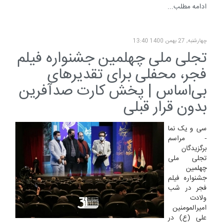
ادامه مطلب...
چهارشنبه, 27 بهمن 1400 13:40
تجلی ملی چهلمین جشنواره فیلم
فجر، محفلی برای تقدیرهای
بی‌اساس | پخش کارت صدآفرین
بدون قرار قبلی
سی و یک نما
- مراسم
برگزیدگان
تجلی ملی
چهلمین
جشنواره فیلم
فجر در شب
ولادت
امیرالمومنین
علی (ع) در