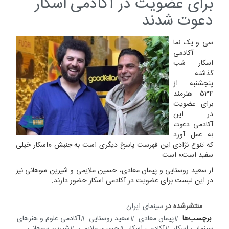
برای عضویت در آکادمی اسکار
دعوت شدند
سی و یک نما
- آکادمی
اسکار شب
گذشته
پنجشنبه از
۵۳۴ هنرمند
برای عضویت
در این
آکادمی دعوت
به عمل آورد
که تنوع نژادی این فهرست پاسخ دیگری است به جنبش «اسکار خیلی
سفید است» است.
از سعید روستایی و پیمان معادی، حسین ملایمی و شیرین سوهانی نیز
در این لیست برای عضویت در آکادمی اسکار حضور دارند.
منتشرشده در
سینمای ایران
برچسب‌ها
پیمان معادی
سعید روستایی
آکادمی علوم و هنر‌های