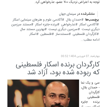
توجه به اعتراض نزدیک ۷۰۰ عضو، عذرخواهی کرد.
منتشرشده در
سینمای جهان
برچسب‌ها
حمدان بلال
آکادمی علوم و هنر‌های سینمایی اسکار
آکادمی اسکار
عذرخواهی
برنده جایزه اسکار
مستند سرزمین
دیگری نیست
سرزمین دیگری نیست
بهترین مستند سال
کارگردان فلسطینی
مستندساز
فلسطین
اسکار
ادامه مطلب...
چهارشنبه, 07 فروردين 1404 00:52
کارگردان برنده اسکار فلسطینی
که ربوده شده‌ بود، آزاد شد
سی و یک نما
- حمدان بلال،
کارگردان
فلسطینی
برنده جایزه
اسکار، پس از