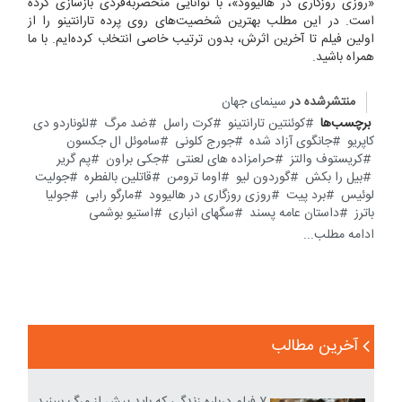
«روزی روزگاری در هالیوود»، با توانایی منحصربه‌فردی بازسازی کرده
است. در این مطلب بهترین شخصیت‌های روی پرده تارانتینو را از
اولین فیلم تا آخرین اثرش، بدون ترتیب خاصی انتخاب کرده‌ایم. با ما
همراه باشید.
منتشرشده در
سینمای جهان
برچسب‌ها
کوئنتین تارانتینو
کرت راسل
ضد مرگ
لئوناردو دی
کاپریو
جانگوی آزاد شده
جورج کلونی
ساموئل ال جکسون
کریستوف والتز
حرامزاده های لعنتی
جکی براون
پم گریر
بیل را بکش
گوردون لیو
اوما ترومن
قاتلین بالفطره
جولیت
لوئیس
برد پیت
روزی روزگاری در هالیوود
مارگو رابی
جولیا
باترز
داستان عامه پسند
سگهای انباری
استیو بوشمی
ادامه مطلب...
آخرین مطالب