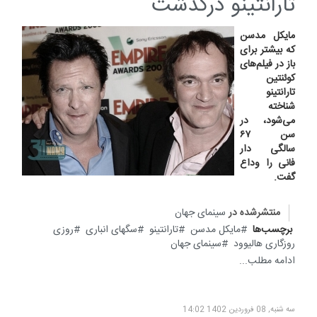
تارانتینو درگذشت
مایکل مدسن
که بیشتر برای
باز در فیلم‌های
کوئنتین
تارانتینو
شناخته
می‌شود، در
سن ۶۷
سالگی دار
فانی را وداع
گفت.
منتشرشده در
سینمای جهان
برچسب‌ها
مایکل مدسن
تارانتینو
سگهای انباری
روزی
روزگاری هالیوود
سینمای جهان
ادامه مطلب...
سه شنبه, 08 فروردين 1402 14:02