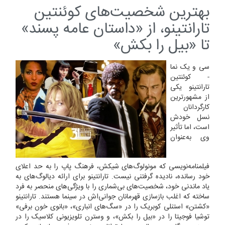
بهترین شخصیت‌های کوئنتین
تارانتینو، از «داستان عامه پسند»
تا «بیل را بکش»
سی و یک نما
- کوئنتین
تارانتینو یکی
از مشهورترین
کارگردانان
نسل خودش
است، اما تأثیر
وی به‌عنوان
فیلمنامه‌نویسی که مونولوگ‌های شیکش، فرهنگ پاپ را به حد اعلای
خود رسانده، نادیده گرفتنی نیست. تارانتینو برای ارائه دیالوگ‌های به
یاد ماندنی خود، شخصیت‌های بی‌شماری را با ویژگی‌های منحصر به فرد
ساخته که اغلب بازسازی قهرمانان جوانی‌اش در سینما هستند. تارانتینو
«کشتن» استنلی کوبریک را در «سگ‌های انباری»، «بانوی خون برفی»
توشیا فوجیتا را در «بیل را بکش»، و وسترن تلویزیونی کلاسیک را در