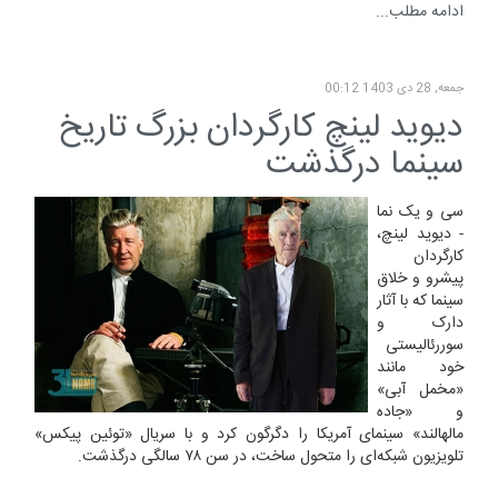
ادامه مطلب...
جمعه, 28 دی 1403 00:12
دیوید لینچ کارگردان بزرگ تاریخ
سینما درگذشت
سی و یک نما
- دیوید لینچ،
کارگردان
پیشرو و خلاق
سینما که با آثار
دارک و
سوررئالیستی
خود مانند
«مخمل آبی»
و «جاده
مالهالند» سینمای آمریکا را دگرگون کرد و با سریال «توئین پیکس»
تلویزیون شبکه‌ای را متحول ساخت، در سن ۷۸ سالگی درگذشت.