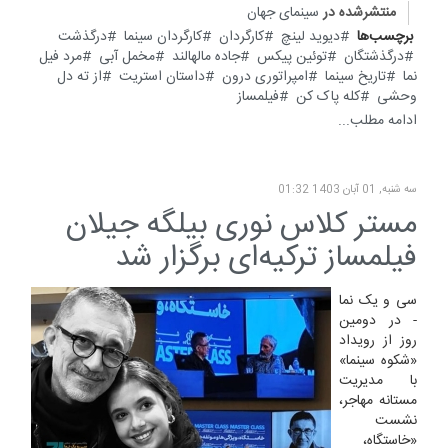
منتشرشده در
سینمای جهان
برچسب‌ها
دیوید لینچ
کارگردان
کارگردان سینما
درگذشت
درگذشتگان
توئین پیکس
جاده مالهالند
مخمل آبی
مرد فیل
نما
تاریخ سینما
امپراتوری درون
داستان استریت
از ته دل
وحشی
کله پاک کن
فیلمساز
ادامه مطلب...
سه شنبه, 01 آبان 1403 01:32
مستر کلاس نوری بیلگه جیلان
فیلمساز ترکیه‌ای برگزار شد
سی و یک نما
- در دومین
روز از رویداد
«شکوه سینما»
با مدیریت
مستانه مهاجر،
نشست
«خاستگاه،