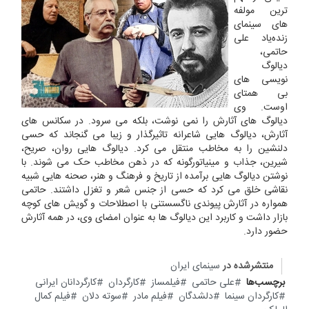
ترین مولفه
های سینمای
زنده‌یاد علی
حاتمی،
دیالوگ
نویسی های
بی همتای
اوست. وی
دیالوگ ‌های آثارش را نمی ‌نوشت، بلکه می ‌سرود. در سکانس های
آثارش، دیالوگ هایی شاعرانه تاثیرگذار و زیبا می گنجاند که حسی
دلنشین را به مخاطب منتقل می کرد. دیالوگ هایی روان، صریح،
شیرین، جذاب و مینیاتورگونه که در ذهن مخاطب حک می ‌شوند. با
نوشتن دیالوگ هایی برآمده از تاریخ و فرهنگ و هنر، صحنه هایی شبیه
نقاشی خلق می کرد که حسی از جنس شعر و تغزل داشتند. حاتمی
همواره در آثارش پیوندی ناگسستنی با اصطلاحات و گویش ‌های کوچه
بازار داشت و کاربرد این دیالوگ ‌ها به عنوان امضای وی، در همه آثارش
حضور دارد.
منتشرشده در
سینمای ایران
برچسب‌ها
علی حاتمی
فیلمساز
کارگردان
کارگردانان ایرانی
کارگردان سینما
دلشدگان
فیلم مادر
سوته دلان
فیلم کمال