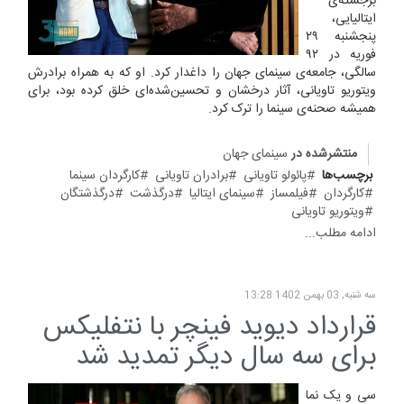
برجسته‌ی
ایتالیایی،
پنجشنبه ۲۹
فوریه در ۹۲
سالگی، جامعه‌ی سینمای جهان را داغدار کرد. او که به همراه برادرش
ویتوریو تاویانی، آثار درخشان و تحسین‌شده‌ای خلق کرده بود، برای
همیشه صحنه‌ی سینما را ترک کرد.
منتشرشده در
سینمای جهان
برچسب‌ها
پائولو تاویانی
برادران تاویانی
کارگردان سینما
کارگردان
فیلمساز
سینمای ایتالیا
درگذشت
درگذشتگان
ویتوریو تاویانی
ادامه مطلب...
سه شنبه, 03 بهمن 1402 13:28
قرارداد دیوید فینچر با نتفلیکس
برای سه سال دیگر تمدید شد
سی و یک نما