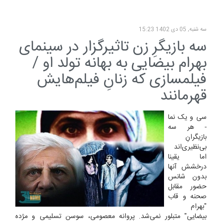
سه شنبه, 05 دی 1402 15:23
سه بازیگرِ زن تاثیرگزار در سینمای
بهرام بیضایی به بهانه تولد او /
فیلمسازی که زنانِ فیلم‌هایش
قهرمانند
سی و یک نما
- هر سه
بازیگرانِ
بی‌نظیری‌اند
اما یقینا
درخشش آنها
بدون شانس
حضور مقابل
صحنه و قاب
"بهرام
بیضایی" متبلور نمی‌شد. پروانه معصومی، سوسن تسلیمی و مژده