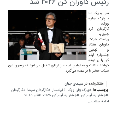
رئیس داوران کن ۲۰۲۶ شد
سی و یک نما
- پارک چان-
ووک،
کارگردان کره
جنوبی،
ریاست هیئت
داوران هفتاد
و نهمین
جشنواره فیلم
کن را بر عهده
خواهد داشت و به اولین فیلمساز کره‌ای تبدیل می‌شود که رهبری این
هیئت معتبر را بر عهده می‌گیرد.
منتشرشده در
سینمای جهان
برچسب‌ها
پارک چان ووک
فیلمساز
کارگردان سینما
کارگردان
جشنواره فیلم کن
جشنواره فیلم کن 2026
کن 2016
ادامه مطلب...