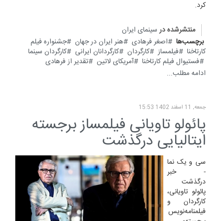
کرد.
منتشرشده در
سینمای ایران
برچسب‌ها
اصغر فرهادی
هنر ایران در جهان
جشنواره فیلم
کارتاخنا
فیلمساز
کارگردان
کارگردانان ایرانی
کارگردان سینما
فستیوال فیلم کارتاخنا
آمریکای لاتین
تقدیر از فرهادی
ادامه مطلب...
جمعه, 11 اسفند 1402 15:53
پائولو تاویانی فیلمساز برجسته
ایتالیایی درگذشت
سی و یک نما
- خبر
درگذشت
پائولو تاویانی،
کارگردان و
فیلمنامه‌نویس