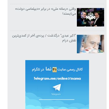
وقتی «رسانه ملی» در برابر «دیپلماسی دولت»
می‌ایستد!
"اکبر عبدی" درگذشت / پرده‌ی آخر از کمدی‌ترین
نقشِ درام