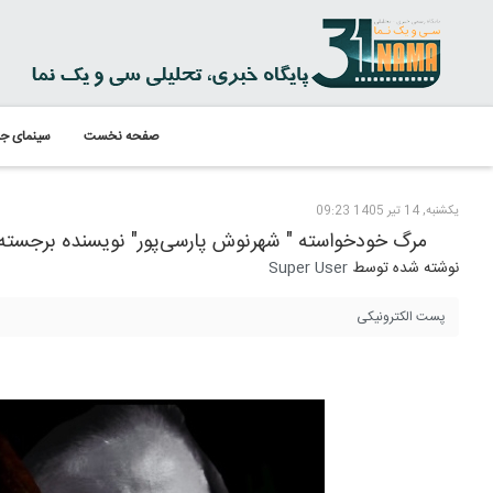
صفحه نخست
سینمای جه
یکشنبه, 14 تیر 1405 09:23
مرگ خودخواسته " شهرنوش پارسی‌پور" نویسنده برجسته 
نوشته شده توسط
Super User
پست الکترونیکی