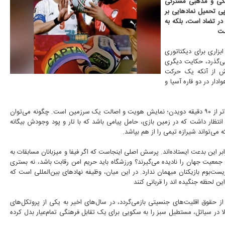
هنگی و مذهبی مشترکی
پی تحمیل نمادهایی بر
 در تضاد است، بلکه به
ست
زاری برای دیکتاتوری
اما آنچه این روزها در راهروی ورزشگاه‌های میزبان جام جهانی ۲۰۲۶ می‌گذرد، حکایت دیگری
بیش از آنکه یک حرکت
ار در دو قاره آسیا و
برای بازیکنانی که با تمام وجود و تعصب ملی قدم به میدان می‌گذارند، فوتبال فراتر از ۹۰ دقیقه دویدن؛ نمایش هویت و اصالت یک سرزمین است. چگونه می‌توان
 انتظار داشت که در زمین بازی، حامل پیامی باشد که با تار و پود وجودش بیگانه
ی‌تواند شیرازه تیمی را از هم بپاشد.
ر این بدعت ایستاده‌اند. پرسش اصلی اینجاست که اگر فیفا و میزبانان مسابقات به
جمعیت جهان را نادیده می‌گیرند؟ ورزشگاه باید حریم امن رقابت باشد، نه بستری
‌بوم بازیکنان میهمان ندارد. در این میان، وظیفه نهادهای بین‌المللی است که
ین لحظه جنگیده اند را قربانی کنند
ین‌کمانی که مستقیماً به جنبش "پراید" (Pride) و حمایت از حقوق اقلیت‌های جنسیتی بازمی‌گردد، در سال‌های اخیر به یکی از پروتکل‌های
در سیاتل، مستطیل سبز را به سکویی برای یک تقابل فرهنگی تمام‌عیار بدل کرده