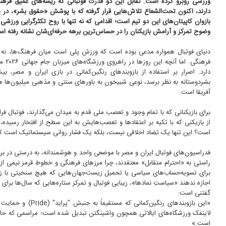
ورزشی روبرو کرده است. تقابل این دو قدرت فوتبالی که ریشه‌های عمیق فر
دارند، اکنون تحت‌الشعاع تلاش‌هایی قرار گرفته که با پوشش «حقوق بشر»، در 
بازوان کاپیتان‌های این دو تیم است؛ اقدامی که نه تنها با روح تکثرگرایی ورزشی
وضوح تمرکز و آرامش بازیکنان را در حساس‌ترین برهه حرفه‌ای‌شان نشانه رفته ا
دنیای فوتبال همواره مدعی بوده است که ورزش پلی است میان فرهنگ‌ها، نه اب
فرهنگی. 
دارد. اصرار بر استفاده از بازوبندهای رنگین‌کمانی در بازی ایران و مصر، 
بشردوستانه به نظر برسد، نوعی شبیخون به باورهای سنتی و مذهبی میلیون‌ها هواد
آفریقا است.
از بازیکنی که با تکیه بر اعتقادها و تعصب‌هایش به این سطح از افتخار رسیده،
است؟ این تنها یک تضاد اخلاقی نیست، بلکه یک فشار روانی سیستماتیک است که م
فدراسیون‌های فوتبال ایران و مصر با موضعی واحد و هوشمندانه، به درستی در براب
راستی به «احترام متقابل» معتقدند، چرا مرزهای فرهنگی و خطوط قرمز نیمی از 
برای تسویه‌حساب‌های سیاسی یا تحمیل زیست‌جهان‌هایی که هیچ سنخیتی با زیست
اجازه ندهند «سیاستِ نمادها»، زیبایی فوتبال و تمرکز ستاره‌هایی که سال‌ها برای ا
گفتنی است:
«این بازوبندهای رنگ
لاینفک ورزشگاه‌های ایالاتی همچون واشینگتن تبدیل شده است؛ مراسمی که حالا 
است.»