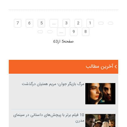
7
6
5
...
3
2
1
...
9
8
صفحه5 از63
آخرین مطالب
مرگ بازیگر جوان؛ مریم همتیان درگذشت
10 فیلم برتر با پیچش‌های داستانی در سینمای
مدرن