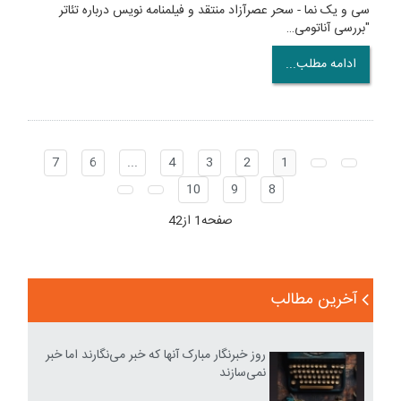
سی و یک نما - سحر عصرآزاد منتقد و فیلمنامه نویس درباره تئاتر
"بررسی آناتومی…
ادامه مطلب...
7
6
...
4
3
2
1
10
9
8
صفحه1 از42
آخرین مطالب
روز خبرنگار مبارک آنها که خبر می‌نگارند اما خبر
نمی‌سازند