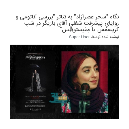
نگاه "سحر عصرآزاد" به تئاتر "بررسی آناتومی و
زوایایِ پیشرفت شغلی آقای بازیگر در شبِ
کریسمس یا مِفیستوفِلِس"
نوشته شده توسط
Super User