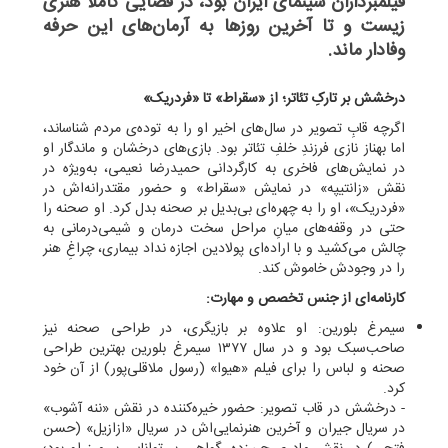
فیلمبرداران سینمای ایران بود، در فضایی کاملاً هنری
زیست و تا آخرین روزها به آرمان‌های این حرفه
وفادار ماند.
درخشش بر تارکِ تئاتر؛ از «سقراط» تا «فردریک»
اگرچه قابِ تصویر در سال‌های اخیر او را به توده‌ی مردم شناساند،
اما بهناز نازی فرزندِ خلفِ تئاتر بود. بازی‌های درخشان و ماندگار او
در نمایش‌های فاخری به کارگردانی حمیدرضا نعیمی، به‌ویژه در
نقش «زانتیپه» در نمایش «سقراط» و حضور مقتدرانه‌اش در
«فردریک»، او را به چهره‌ای بی‌بدیل بر صحنه بدل کرد. او صحنه را
حتی در وقفه‌های میانِ مراحل سخت درمان و شیمی‌درمانی به
چالش می‌کشید و با اراده‌ای پولادین اجازه نداد بیماری، چراغِ هنر
را در وجودش خاموش کند.
کارنامه‌ای از جنس تخصص و مهارت:
سیمرغ بلورین: او علاوه بر بازیگری، در طراحی صحنه نیز
صاحب‌سبک بود و در سال ۱۳۷۷ سیمرغ بلورین بهترین طراحی
صحنه و لباس را برای فیلم «هیوا» (رسول ملاقلی‌پور) از آن خود
کرد.
- درخشش در قاب تصویر: حضور خیره‌کننده در نقش «ننه آشوب»
در سریال جیران و آخرین هنرنمایی‌اش در سریال «ازازیل» (حسن