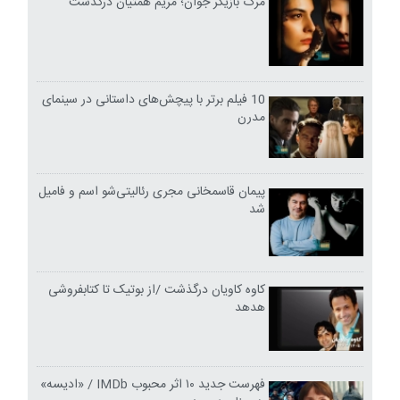
مرگ بازیگر جوان؛ مریم همتیان درگذشت
10 فیلم برتر با پیچش‌های داستانی در سینمای
مدرن
پیمان قاسمخانی مجری رئالیتی‌شو اسم و فامیل
شد
کاوه کاویان درگذشت /از بوتیک تا کتابفروشی
هدهد
فهرست جدید ۱۰ اثر محبوب IMDb / «ادیسه»