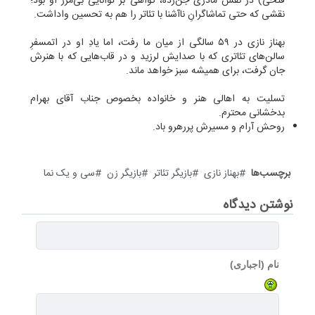
فتحی) در نقش مادری جن‌زده، گواهی بر توانایی بی‌مرز او بود؛
نقشی که حتی تماشاگرانِ ناآشنا با تئاتر را هم به تحسین واداشت.
بهناز نازی در ۵۹ سالگی از میان ما رفت، اما یادِ او در اتمسفرِ
سالن‌های تئاتری که با صدایش لرزید و در قاب‌هایی که با هنرش
جان گرفت، برای همیشه سبز خواهد ماند.
تسلیت به اهالی هنر و خانواده بخصوص جناب آقای بهرام
بدخشانی محترم.
روحش آرام و مسیرش پررهرو باد.
برچسب‌ها
بهناز نازی
بازیگر تئاتر
بازیگر زن
سی و یک نما
نوشتن دیدگاه
نام (اجباری)