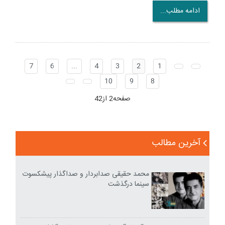
ادامه مطلب...
7
6
...
4
3
2
1
10
9
8
صفحه2 از42
آخرین مطالب
محمد حقیقی صدابردار و صداگذار پیشکسوت
سینما درگذشت