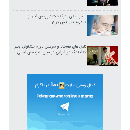
"اکبر عبدی" درگذشت / پرده‌ی آخر از
کمدی‌ترین نقشِ درام
نامزدهای هشتاد و سومین دوره جشنواره ونیز
کدامند؟/ دو ایرانی در میان نامزدهای اصلی