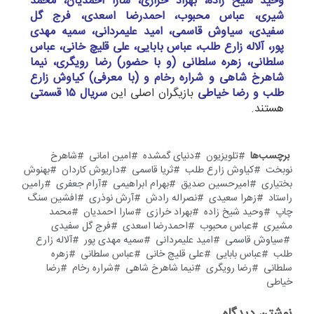
وحید شیخ زاده، بهراد خرازی، سارا احمدیان، محمد
شیری، عباس محبوب، احمدرضا اسعدی، فرج گل
سفیدی، سیاوش قاسمی، امید علیمردانی، سمیه مهدی
پور، آلاله زارع طلب، عباس بابایی، علی قلیچ خانی، عباس
سلطانی، زهره سلطانی (و با حضور) رضا رویگری، نیما
شاهرخ شاهی و شراره رخام و (با معرفی) کیاوش زارع
طلب و رضا خیاطی
بازیگران اصلی این
سریال ۱۵ قسمتی
هستند.
برچسب‌ها
تلویزیون
دنیای گمشده
امین امانی
شاهرخ
نوبخت
کیاوش زارع طلب
ثریا قاسمی
داریوش کاردان
بهنوش
بختیاری
امیرحسین صدیق
بهرام ابراهیمی
آرام جعفری
رامین
راستاد
زهرا سعیدی
نصراله رادش
آرش نوذری
افشین سنگ
چاپ
وحید شیخ زاده
بهراد خرازی
سارا احمدیان
محمد
مشیری
عباس محبوب
احمدرضا اسعدی
فرج گل سفیدی
سیاوش قاسمی
امید علیمردانی
سمیه مهدی پور
آلاله زارع
طلب
عباس بابایی
علی قلیچ خانی
عباس سلطانی
زهره
سلطانی
رضا رویگری
نیما شاهرخ شاهی
شراره رخام
رضا
خیاطی