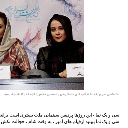
اختصاصی سی و یک نما از قاب های ماندگار سی و ششمین جشنواره فیلم فجر که به نیمه رسید
سی و یک نما - این روزها پردیس سینمایی ملت بستری است برای ث
سی و یک نما ببینید ازفیلم های امیر ، به وقت شام ، خجالت نکش