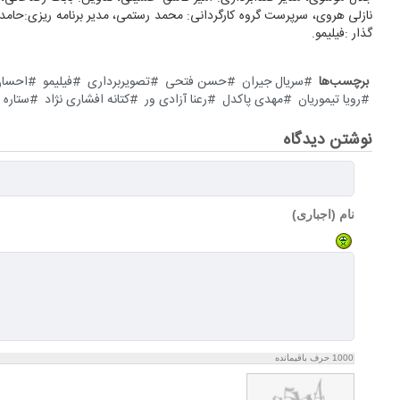
نازلی هروی، سرپرست گروه کارگردانی: محمد رستمی، مدیر برنامه ریزی:حامد تص
گذار :فیلیمو.
برچسب‌ها
سریال جیران
حسن فتحی
تصویربرداری
فیلیمو
احسان
رویا تیموریان
مهدی پاکدل
رعنا آزادی ور
کتانه افشاری نژاد
ستاره 
نوشتن دیدگاه
نام (اجباری)
1000
حرف باقیمانده