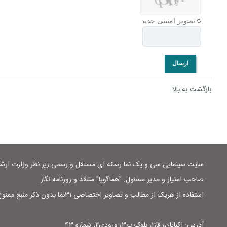
تصویر امنیتی جدید
ارسال
بازگشت به بالا
سایت سینمایی سی و یک نما رسانه ای مستقل و رسمی زیر نظر وزارت ار
صاحب امتیاز و مدیر مسئول: "هماگویا" منتقد و روزنامه نگار
استفاده از هریک از مطالب و تصاویر اختصاصی ۳۱نما بدون ذکر منبع ممنوع است
آدرس: اکباتان، فاز۱، بلوک ب۳، ورودی۲، شماره ۴۳