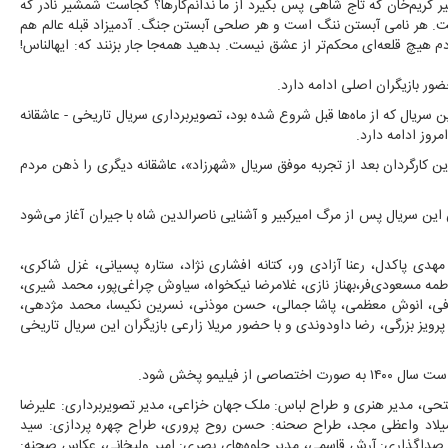
م‌خان که تاج شاهی پس بگیرد از ما ندانم‌کارها؟ کجاست شمشیر نادر که
 است. هر نامی آبستن ننگ است و هر صلحی آبستن جنگ. آدمیزاد قبله عالم هم
دم هیچ قلعه‌ای محکم‌تر از عشق نیست. بدهید همه‌جا جار بزنند که: ایهالناس!
ور بازیگران اصلی ادامه دارد.
ن سریال که از ماه‌ها قبل شروع شده بود، تصویربرداری سریال تاریخی - عاشقانه
روز ادامه دارد.
ین کارگردان بعد از تجربه موفق سریال «شهرزاد»، عاشقانه دیگری را ذهن مردم
 سریال پس از مرگ امیرکبیر و آشنایی ناصرالدین شاه با جیران آغاز می‌شود
 مهدی پاکدل، رعنا آزادی ور، کتانه افشاری نژاد، ستاره پسیانی، غزل شاکری،
 مسعودی‌فر،بهناز نازی، غلامرضا نیکخواه، سیاوش چراغی‌پور، محمد شیری،
م شرفی، انوش معظمی، پاشا جمالی، حسن موذنی، نسرین نکیسا، محمد مژدهی،
یز بزرگی، رضا داودوندی و با حضور مریلا زارعی بازیگران این سریال تاریخی
لیمو پخش شود.
فتحی، مدیر هنری و طراح لباس: ملک جهان خزاعی، مدیر تصویربرداری: علیرضا
: میلاد واعظی مجد، طراح صحنه: حسن روح پروری، طراح چهره پردازی: سید
 صداگذاری: آرش قاسمی، مدیر جلوه‌های بصری: امیر ولیخانی، عکاس صحنه: