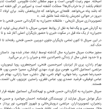
آمیخته. سهم رعیت کابوس است و سهم سلطان تخت طاووس. کجاست تدبیر کری
انتقام بکشد از ما خراب‌کارها؟ مملکت آشفته است و امیرکبیر در گور خفته
که باشد پناه می‌خواهد. قلعه‌ای می‌خواهد که جان‌پناهش باشد. برای اولاد آ
دیروز در حوالی تجریش پادشاه شما عاشق شد…»
تصویربرداری سریال تاریخی - عاشقانه «جیران» به کارگردانی حسن فتحی با حض
به گزارش
سی و یک نما
به نقل از روابط عمومی سریال، با اتمام پیش تولید ای
«جیران» از یک ماه قبل در سکوت خبری با حضور بازیگران اصلی آغاز شد و تا ام
در این سریال تا کنون تمامی بازیگران جلوی دوربین حسن فتحی رفته‌اند تا ا
حک کند.
مجوز ساخت سریال «جیران» سال گذشته توسط ارشاد صادر شده بود. داستان این
و تا حدود شش سال از زندگی ناصرالدین شاه و جیران را در بر می‌گیرد.
بهرام رادان، پری ناز ایزدیار، امیرحسین فتحی، امیرجعفری، رویا تیموریان،
مرتضی اسماعیل کاشی، هومن برق نورد، مهدی کوشکی، سمیرا حسن پور، فاطمه
حمیدرضا نعیمی، رضا جهانی، الهام نامی، نهال دشتی، سینا رازانی، بهنا
عباس توفیقی، فرشید صمدی پور، عباس ظفری، راستین عزیزپور، علی اشمند، پرو
هستند.
سریال «جیران» به کارگردانی حسن فتحی و تهیه‌کنندگی اسماعیل عفیفه قرار است سال ۱۴۰۰ به صورت اختصاصی از فی
دیگر عوامل سریال عبارتند از: نویسندگان فیلمنامه: احسان جوانمرد و حسن 
رنجبران، تصویربرداران: مرتضی درویش‌خانی و شهروز کاووسی، نور پرداز
جلال موسوی، مدیر صدابرداری: امیر عاشق حسینی، تدوین: بابک رضاخانی،