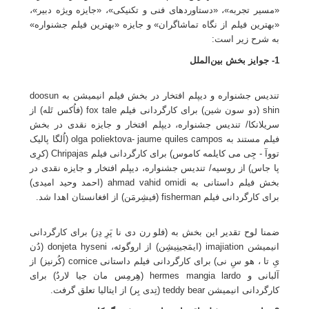
«مسیر تجربه»، «دستاوردهای فنی و تکنیکی»، «جایزه ویژه دبیر»،
«بهترین فیلم از نگاه تماشاگران» و جایزه «بهترین فیلم جشنواره»
به شرح زیر است:
1- جوایز بخش بین‌الملل
تندیس جشنواره و دیپلم افتخار در بخش فیلم انیمیشن به doosun
shin (دو سون شین) برای کارگردانی فیلم fox tale (فاُکس تَله) از
سریلانکا/ تندیس جشنواره، دیپلم افتخار و جایزه نقدی در بخش
فیلم مستند به olga poliektova- jaume quiles campos (اُلگا پالیک
تووآ - جِی می کایلمه کاموس) برای کارگردانی فیلم Chripajas (کرِی
پا جاس) از روسیه/ تندیس جشنواره، دیپلم افتخار و جایزه نقدی در
بخش فیلم داستانی به ahmad vahid omidi (احمد وحید امیدی)
برای کارگردانی فیلم fisherman (فیشِرمَن) از افغانستان اهدا شد.
ضمنا لوح تقدیر این بخش به (فلو رن دی نا پَرِ دِز) برای کارگردانی
انیمیشن imajiation (ایمَجینِیشِن) از اروگوئه، donjeta hyseni (دُن
یِ تا ، هو سِ نی) برای کارگردانی فیلم داستانی cornice (کُرنیز) از
آلبانی و hermes mangia lardo (هِرمِس مان جیا لاردُ) برای
کارگردانی انیمیشن teddy bear (تِدی بِر) از ایتالیا تعلق گرفت.