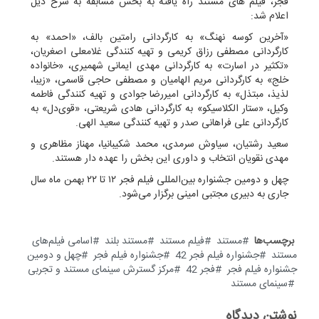
فجر، فیلم های مستند راه یافته به بخش مسابقه به شرح ذیل
اعلام شد:
«آخرین کوسه نهنگ» به کارگردانی رامتین بالف، «احمد» به
کارگردانی مصطفی رزاق کریمی و تهیه کنندگی غلامعلی اصغریان،
«تکثیر در اسارت» به کارگردانی مهدی ایمانی شهمیری، «خانواده
خلج» به کارگردانی مریم الهامیان و مصطفی حاجی قاسمی، «زیبا،
لذیذ، مبتذل» به کارگردانی امیررضا جوادی و تهیه کنندگی فاطمه
وکیل، «ستار الکلاسیکو» به کارگردانی هادی شریعتی، «قوی‌دل» به
کارگردانی علی فراهانی صدر و تهیه کنندگی سعید الهی.
سعید رشتیان، سیاوش سرمدی، محمد شکیبانیا، مهناز مظاهری و
مهدی نقویان انتخاب و داوری این بخش را عهده دار هستند.
چهل و دومین جشنواره بین‌المللی فیلم فجر ۱۲ تا ۲۲ بهمن ماه سال
جاری به دبیری مجتبی امینی برگزار می‌شود.
برچسب‌ها
مستند
فیلم مستند
مستند بلند
اسامی فیلم‌های
مستند
جشنواره فیلم فجر 42
جشنواره فیلم فجر
چهل و دومین
جشنواره فیلم فجر
فجر 42
مرکز گسترش سینمای مستند و تجربی
سینمای مستند
نوشتن دیدگاه