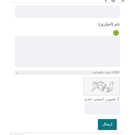
نام (اجباری)
1000
حرف باقیمانده
تصویر امنیتی جدید
ارسال
JComments