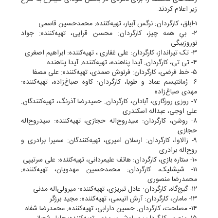
زیر اعلام کردند.
۱-ابلق، کارگردان: نرگس آبیار، تهیه‌کننده: محمدحسین قاسمی
۲- بیِ همه چیز، کارگردان: محسن قرایی، تهیه‌کننده: جواد
نوروزبیگی
۳- تک تیرانداز، کارگردان: علی غفاری ، تهیه‌کننده: ابراهیم اصغری
۴- تی تی، کارگردان: آیدا پناهنده، تهیه‌کننده: آیدا پناهنده
۵- خط فرضی، کارگردان: فرنوش صمدی، تهیه‌‌کننده: علی مصفا
۶- رُمانتیسم عماد و طوبا، کارگردان: کاوه صباغ‌زاده، تهیه‌کننده:
مهدی صباغ‌زاده
۷- روزی روزگاری، آبادان، کارگردان: حمیدرضا آذرنگ، تهیه‌کنندگان:
علی اوجی، عبداله اسکندری
۸- روشن، کارگردان: سیدروح‌اله حجازی، تهیه‌کننده: سیدروح‌اله
حجازی
۹- زالاوا، کارگردان: ارسلان امیری، تهیه‌کنندگان: سمیرا برادری و
روح‌اله برادری
۱۰- ستاره بازی، کارگردان: هاتف علیمردانی، تهیه‌کننده: علی سرتیپی
۱۱- شیشلیک، کارگردان: محمدحسین مهدویان، تهیه‌کننده:
محمدرضا منصوری
۱۲- گیج‌گاه، کارگردان: عادل تبریزی، تهیه‌کننده: میرولی‌اله مدنی
۱۳- مامان، کارگردان: آرش انیسی، تهیه‌کننده: مجید برزگر
۱۴- مصلحت، کارگردان: حسین دارابی، تهیه‌کننده: محمدرضا شفاه