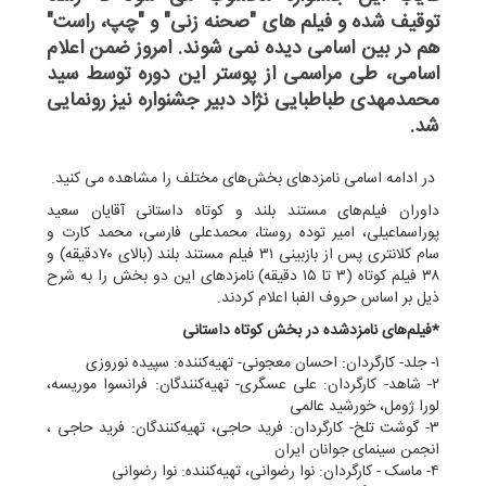
توقیف شده و فیلم های "صحنه زنی" و "چپ، راست"
هم در بین اسامی دیده نمی شوند. امروز ضمن اعلام
اسامی، طی مراسمی از پوستر این دوره توسط سید
محمدمهدی طباطبایی نژاد دبیر جشنواره نیز رونمایی
شد.
در ادامه اسامی نامزدهای بخش‌های مختلف را مشاهده می کنید.
داوران فیلم‌های مستند بلند و کوتاه داستانی آقایان سعید
پوراسماعیلی، امیر توده روستا، محمدعلی فارسی، محمد کارت و
سام کلانتری پس از بازبینی ۳۱ فیلم مستند بلند (بالای ۷۰دقیقه) و
۳۸ فیلم کوتاه (۳ تا ۱۵ دقیقه) نامزدهای این دو بخش را به شرح
ذیل بر اساس حروف الفبا اعلام کردند.
*فیلم‌های نامزدشده در بخش کوتاه داستانی
۱- جلد- کارگردان: احسان معجونی- تهیه‌کننده: سپیده نوروزی
۲- شاهد- کارگردان: علی عسگری- تهیه‌کنندگان: فرانسوا موریسه،
لورا ژومل، خورشید عالمی
۳- گوشت تلخ- کارگردان: فرید حاجی، تهیه‌کنندگان: فرید حاجی ،‌
انجمن سینمای جوانان ایران
۴- ماسک - کارگردان: نوا رضوانی، تهیه‌کننده: نوا رضوانی