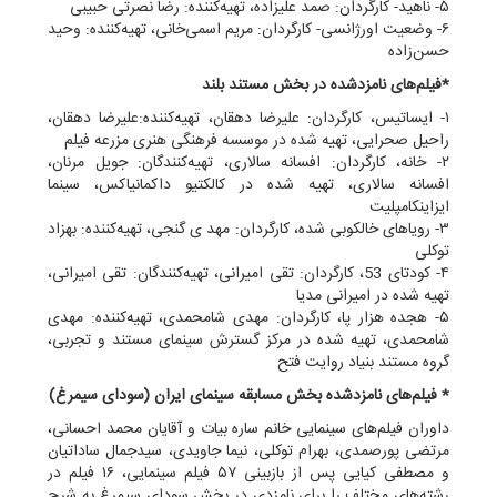
۵- ناهید- کارگردان: صمد علیزاده، تهیه‌کننده: رضا نصرتی حبیبی
۶- وضعیت اورژانسی- کارگردان: مریم اسمی‌خانی، تهیه‌کننده: وحید
حسن‌زاده
*فیلم‌های نامزدشده در بخش مستند بلند
۱- ایساتیس، کارگردان: علیرضا دهقان، تهیه‌کننده:علیرضا دهقان،
راحیل صحرایی، تهیه شده در موسسه فرهنگی هنری مزرعه فیلم
۲- خانه، کارگردان: افسانه سالاری، تهیه‌کنندگان: جویل مرنان،
افسانه سالاری، تهیه شده در کالکتیو داکمانیاکس، سینما
ایزاینکامپلیت
۳- رویاهای خالکوبی شده، کارگردان: مهد ی گنجی، تهیه‌کننده: بهزاد
توکلی
۴- کودتای 53، کارگردان: تقی امیرانی، تهیه‌کنندگان: تقی امیرانی،‌
تهیه شده در امیرانی مدیا
۵- هجده هزار پا، کارگردان: مهدی شامحمدی، تهیه‌کننده: مهدی
شامحمدی، تهیه شده در مرکز گسترش سینمای مستند و تجربی،
گروه مستند بنیاد روایت فتح
* فیلم‌های نامزدشده بخش مسابقه سینمای ایران (سودای سیمرغ)
داوران فیلم‌های سینمایی خانم ساره بیات و آقایان محمد احسانی،
مرتضی پورصمدی، بهرام توکلی، نیما جاویدی، سیدجمال ساداتیان
و مصطفی کیایی پس از بازبینی ۵۷ فیلم سینمایی، ۱۶ فیلم در
رشته‌های مختلف را برای نامزدی در بخش سودای سیمرغ به شرح