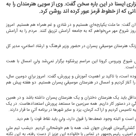
اری ایسنا در این باره سخن گفت. وی از سویی هنرمندان را به
نی که از خطوط قرمز عبور کرده اند روشن کرد.
ن گفت: ما ملت يکپارچه‌اي هستيم و در شادي و غم همراه هم هستيم. امروز
روز شروع مهر مي‌خواهم که به جامعه آرامش تزريق کنند. مردم را به آرامش
زنگ هنرستان موسيقي پسران در حضور وزير فرهنگ و ارشاد اسلامي، مدير کل
ل شيوع ويروس کرونا اين مراسم پرشکوه برگزار نمي‌شد ولي امسال با همت
ه است.
ي بوده است، با تاکيد بر اهميت آموزش و پرورش، گفت: امروز براي دومين سال،
را آغاز کرديم و امسال در هنرستان موسيقي پسران هستيم. دو هفته پيش هم
 حداقل بايد يک هنرستان دختران و يک هنرستان پسران داشته باشد و در همين
ي در دستور کار داريم. همه سرزمين ما مستعد پرورش استعدادهاست. در يک
اسيس کرديم و اراک، کرمان، يزد و ساير شهرها در برنامه آتي ما قرار دارند.
ت و البته وجود ضعف‌ها را قبول دارد، ولي بايد نقاط قوت را هم ديد.
ان کشتي‌گيرمان قهرمان جهان شد، همه با هم خوشحالي کرديم. ديشب تيم ملي
اميني، رئيس‌جمهور در تماس با خانواده اين عزيز از دست رفته، به اين نکته