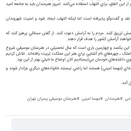
ز اين اتفاق، براي التهاب استفاده مي‌کنند. امروز هنرمندان بايد به جامعه اميد
 نقد و گفت‌وگو پذيرفته است اما اينکه التهاب ايجاد شود و امنيت شهروندان
ش تزريق کنند. مردم را به آرامش دعوت کنند. از گفتن مسائلي پرهيز کنند که
خواهند آرامش کشور را هدف قرار دهند.
کرد: اين يکصد و چهارمين باري است که سال تحصيلي در هنرستان موسيقي شروع
ملک ـ چهره‌هاي نام آشنايي براي هنر اين مملکت تربيت يافته‌اند. تلاش کرديم
ي داشته‌هاي خودمان مي‌ايستاديم الان اوضاع ما خيلي بهتر از اين بود.
ه‌اي (مهسا اميني) هستند اما راضي نيستند خانواده‌هاي ديگري عزادار شوند و
 آمد.
امی
هنرمندان
مهسا امینی
هنرستان موسیقی پسران تهران