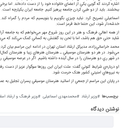
اشاره کردند که گويي يکي از اعضاي خانواده خود را از دست داده‌اند. اما برخي ا
ببخشند. بايد از دو طبي کردن جامعه پرهيز کنيم. جامعه ايران يکپارچه است.
اسماعيلي تصريح کرد: نبايد چيزي بگوييم يا بنويسيم که مردم را گمراه کند.
خدشه‌دار شود، اين حتما خط قرمز است.
از همه اهالي فرهنگ و هنر در اين روز شروع مهر مي‌خواهم که به جامعه آرام
شايد حتي حق هم باشد، اما با لحن بد گفتنش به کساني کمک مي‌کند که مي‌
محمد خراساني‌زاده، مديرکل ارشاد استان تهران در ادامه اين مراسم بيان 
مي‌شود. در هر دو هنرستان موسيقي ـ هنرستان هنرهاي زيبا و هنرستان کمال‌ال
در شهر ري دو هنرستان را در سال آينده داشته باشيم. اگر در عرصه موسيقي رو
او درباره‌ي شرايط کنوني گفت: ملت ايران اين روزها سوگوار عزيز از دست رفت
به نيروهاي امنيتي کشور هتک حرمت شود.
در پايان اين مراسم از جمعي از اساتيد هنرستان موسيقي پسران تجليل به عمل
برچسب‌ها
وزیر ارشاد
محمدمهدی اسماعیلی
وزیر فرهنگ و ارشاد اسل
نوشتن دیدگاه