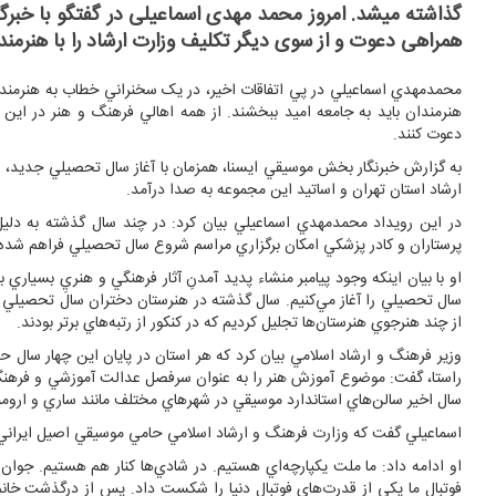
گذاشته میشد. امروز محمد مهدی اسماعیلی در گفتگو با خبرگز
همراهی دعوت و از سوی دیگر تکلیف وزارت ارشاد را با هنرمندا
محمدمهدي اسماعيلي در پي اتفاقات اخير، در يک سخنراني خطاب به هنرمندا
هنرمندان بايد به جامعه اميد ببخشند. از همه اهالي فرهنگ و هنر در اين 
دعوت کنند.
به گزارش خبرنگار بخش موسيقي ايسنا، همزمان با آغاز سال تحصيلي جديد، 
ارشاد استان تهران و اساتيد اين مجموعه به صدا درآمد.
در اين رويداد محمدمهدي اسماعيلي بيان کرد: در چند سال گذشته به دلي
پرستاران و کادر پزشکي امکان برگزاري مراسم شروع سال تحصيلي فراهم شد
او با بيان اينکه وجود پيامبر منشاء پديد آمدنِ آثار فرهنگي و هنريِ بسيار
سال تحصيلي را آغاز مي‌کنيم. سال گذشته در هنرستان دختران سال تحصيلي 
از چند هنرجوي هنرستان‌ها تجليل کرديم که در کنکور از رتبه‌هاي برتر بودند.
وزير فرهنگ و ارشاد اسلامي بيان کرد که هر استان در پايان اين چهار سال
راستا، گفت: موضوع آموزش هنر را به عنوان سرفصل عدالت آموزشي و فرهنگ
سال اخير سالن‌هاي استاندارد موسيقي در شهرهاي مختلف مانند ساري و اروميه ت
اسماعيلي گفت که وزارت فرهنگ و ارشاد اسلامي حامي موسيقي اصيل ايراني اس
او ادامه داد: ما ملت يکپارچه‌اي هستيم. در شادي‌ها کنار هم هستيم. جو
فوتبال ما يکي از قدرت‌هاي فوتبال دنيا را شکست داد. پس از درگذشت خانم 