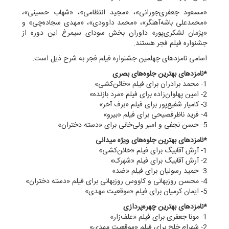
«مسعود جعفری‌جوزانی»، «مجید انتظامی»، «شهاب حسینی»،
«محمدعلی باشه‌آهنگر»، «محمد داوودی»، «مهدی سجاده‌چی» و
«پژمان لشکری‌پور» داوران بخش سودای سیمرغ این دوره از
جشنواره فیلم فجر هستند.
اسامی نامزدهای چهلمین جشنواره فیلم فجر به شرح ذیل است:
*نامزدهای بهترین جلوه‌های بصری
1- محمد برادران برای فیلم «خائن‌کشی»
2- امین پهلوان‌زاده برای فیلم «مرد بازنده»
3- کامیار شفیع‌پور برای فیلم «برف آخر»
4- فرید ناظرفصیحی برای فیلم «بیرو»
5- حسن نجفی و امیر ولی‌خانی برای «دسته دختران»
*نامزدهای بهترین جلوه‌های ویژه میدانی
1- آرش آقابیگ برای فیلم «خائن‌کشی»
2- آرش آقابیگ برای فیلم «شهرک»
3- حمید رسولیان برای فیلم «ضد»
4- محسن روزبهانی و کاووس روزبهانی برای فیلم «دسته دختران»
5- ایمان کرمیان برای فیلم «موقعیت مهدی»
*نامزدهای بهترین چهره‌پردازی
1- مونا جعفری برای فیلم «علف‌زار»
2- شهرام خلج برای فیلم «موقعیت مهدی»