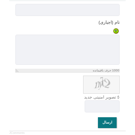
نام (اجباری)
1000
حرف باقیمانده
تصویر امنیتی جدید
ارسال
JComments