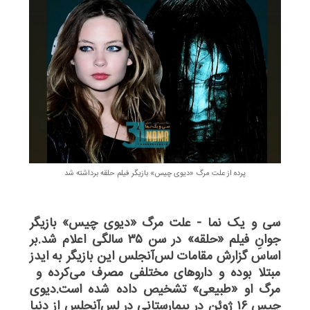
پرده از علت مرگ «دیوی چیس» بازیگر فیلم حلقه برداشته شد
سی و یک نما - علت مرگ «دیوی چیس» بازیگر
جوانِ فیلم «حلقه» در سن ۳۵ سالگی اعلام شد.بر
اساس گزارش مقامات لس‌آنجلس این بازیگر به ایدز
مبتلا بوده و داروهای مختلفی مصرف می‌کرده و
مرگ او «طبیعی» تشخیص داده شده است.دیوی
چیس ۱۶ ژوئن در بیمارستانی در لس‌آنجلس از دنیا