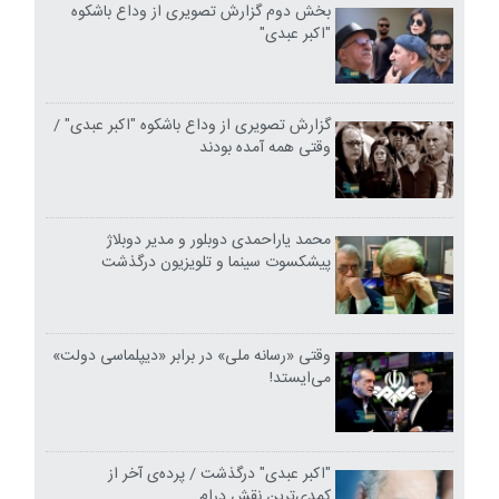
بخش دوم گزارش تصویری از وداع باشکوه
"اکبر عبدی"
گزارش تصویری از وداع باشکوه "اکبر عبدی" /
وقتی همه آمده بودند
محمد یاراحمدی دوبلور و مدیر دوبلاژ
پیشکسوت سینما و تلویزیون درگذشت
وقتی «رسانه ملی» در برابر «دیپلماسی دولت»
می‌ایستد!
"اکبر عبدی" درگذشت / پرده‌ی آخر از
کمدی‌ترین نقشِ درام