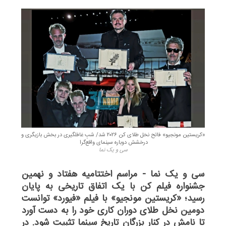
«کریستین مونجیو» فاتح نخل طلای کن ۲۰۲۶ شد/ شبِ غافلگیری در بخش بازیگری و
درخشش دوباره سینمای واقع‌گرا ‌
سی و یک نما
سی و یک نما - مراسم اختتامیه هفتاد و نهمین
جشنواره فیلم کن با یک اتفاق تاریخی به پایان
رسید؛ «کریستین مونجیو» با فیلم «فیورد» توانست
دومین نخل طلای دوران کاری خود را به دست آورد
تا نامش در کنار بزرگان تاریخ سینما تثبیت شود. در