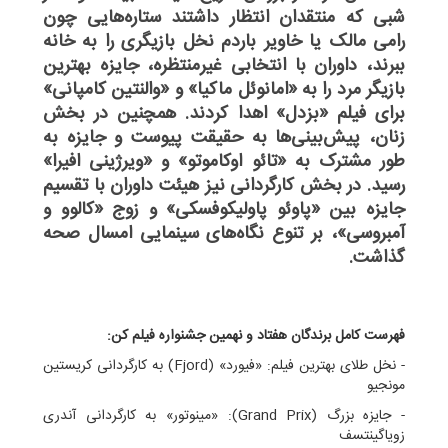
شبی که منتقدان انتظار داشتند ستاره‌هایی چون
رامی مالک یا خاویر باردم نخل بازیگری را به خانه
ببرند، داوران با انتخابی غیرمنتظره، جایزه بهترین
بازیگر مرد را به «امانوئل ماکیا» و «والنتین کامپانی»
برای فیلم «بزدل» اهدا کردند. همچنین در بخش
زنان، پیش‌بینی‌ها به حقیقت پیوست و جایزه به
طور مشترک به «تائو اوکاموتو» و «ویرژینی افیرا»
رسید. در بخش کارگردانی نیز هیئت داوران با تقسیم
جایزه بین «پاوئو پاولیکوفسکی» و زوج «کالوو و
آمبروسی»، بر تنوع نگاه‌های سینمایی امسال صحه
گذاشت.
فهرست کامل برندگان هفتاد و نهمین جشنواره فیلم کن:
‌- نخل طلای بهترین فیلم: «فیورد» (Fjord) به کارگردانی کریستین
مونجیو
- جایزه بزرگ (Grand Prix): «مینوتور» به کارگردانی آندری
زویاگینتسف