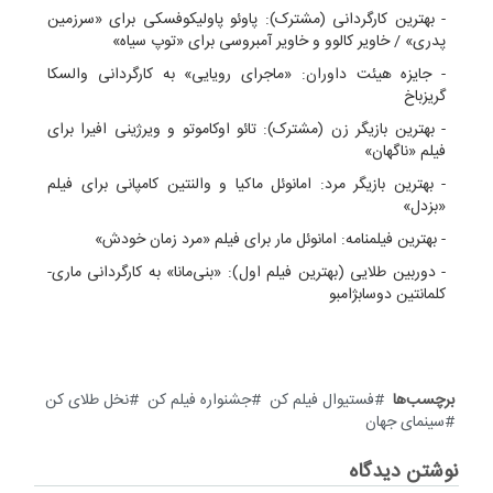
- بهترین کارگردانی (مشترک): پاوئو پاولیکوفسکی برای «سرزمین
پدری» / خاویر کالوو و خاویر آمبروسی برای «توپ سیاه»
- جایزه هیئت داوران: «ماجرای رویایی» به کارگردانی والسکا
گریزباخ
- بهترین بازیگر زن (مشترک): تائو اوکاموتو و ویرژینی افیرا برای
فیلم «ناگهان»
- بهترین بازیگر مرد: امانوئل ماکیا و والنتین کامپانی برای فیلم
«بزدل»
- بهترین فیلمنامه: امانوئل مار برای فیلم «مرد زمان خودش»
- دوربین طلایی (بهترین فیلم اول): «بنی‌مانا» به کارگردانی ماری-
کلمانتین دوسابژامبو
برچسب‌ها
فستیوال فیلم کن
جشنواره فیلم کن
نخل طلای کن
سینمای جهان
نوشتن دیدگاه