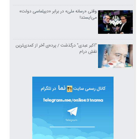
وقتی «رسانه ملی» در برابر «دیپلماسی دولت»
می‌ایستد!
"اکبر عبدی" درگذشت / پرده‌ی آخر از کمدی‌ترین
نقشِ درام