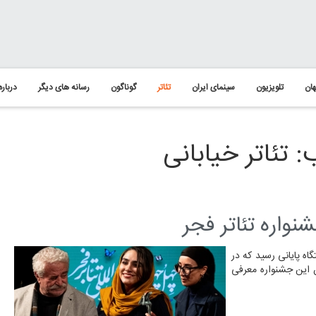
ان
تلویزیون
سینمای ایران
تئاتر
گوناگون
رسانه های دیگر
درباره
تئاتر خیابانی
واره تئاتر فجر
اه پایانی رسید که در
 این جشنواره معرفی