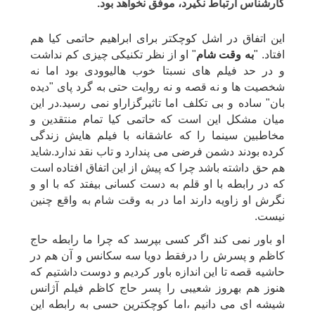
کارشناس ارتباط نگیرد، موفق نخواهد بود.
این اتفاق در اشل کوچکتر برای ابراهیم حاتمی کیا هم
افتاد. "
به وقت شام
" او از نظر تکنیکی چیزی کم نداشت
و در حد فیلم های نسبتا خوب هالیوودی بود اما نه
شخصیت ها و نه قصه و نه روایت حتی به گرد پای "دیده
بان" ساده و بی تکلف اما تاثیرگزاراو نمی رسید.در این
میان مشکل این است که حاتمی کیا تمام منتقدین و
مخاطبین سینما را که عاشقانه با فیلم هایش زندگی
کرده بودند دشمن فرضی می پندارد و تاب نقد ندارد.شاید
هم حق داشته باشد چرا که پیش از این اتفاق افتاده است
که در رابطه با او قلم به دست کسانی بیفتد که با او و
نگرش او زاویه دارند اما در به وقت شام به واقع چنین
نیست.
او باور نمی کند اگر کسی بپرسد که چرا ما رابطه حاج
کاظم و پسرش را درفقط دویا سه سکانس و آن هم در
حاشیه قصه تا این اندازه باور کردیم و دوست داشتیم که
هنوز هم بهروز شعیبی را پسر حاج کاظم فیلم آژانس
شیشه ای می دانیم ،اما کوچکترین حسی به رابطه این