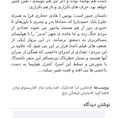
دست هم نوشته بودند و اگر من هم بنویسم ، یقین چنین
خواهد بود..حرف های تکراری و باز هم تکراری.
داستان چنین است: یونس ( هادی حجازی فر) به همراه
علی( بابك حميديان) که تصادفا پدر و پسری با باورهای تا
حدودی دور از هم هستند مامور می شوند تعدادی از
مردم جنگ زده و جا مانده ی شهر "تدمر" را با هواپیمای
مسافربری به دمشق برسانند. در این پرواز (یکی از
ضعف های فیلم نامه) قرار بر این می شود که علاوه بر
این مردم ، تعدادی از اسرای داعشی که همگی از سران
آنها هستند و بسیار خطرناک نیزمسافر این سفر باشند!!!.
با شورش و تسلط این اسرا، کنترل هواپیما به دست
داعشی ها می افتد و قصه تغییر میکند.....
برچسب‌ها
حاتمی کیا
دانکرک
به وقت شام
کریستوفر نولان
هما گویا
سازمان فرهنگی اوج
نوشتن دیدگاه