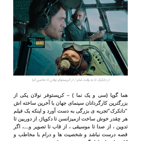
از دانکرک تا به وقت شام / از کریستوفر نولان تا حاتمی کیا
هما گویا (سی و یک نما ) – کریستوفر نولان یکی از
بزرگترین کارگردانان سینمای جهان با آخرین ساخته اش
"دانکرک"تجربه ی بزرگی به دست آورد و اینکه یک فیلم
هر چقدر خوش ساخت ازمیزانسن تا دکوپاژ، از دوربین تا
تدوین ، از صدا تا موسیقی ، از قاب تا تصویر و....، اگر
قصه درست نباشد و شخصیت ها و درام با مخاطب و