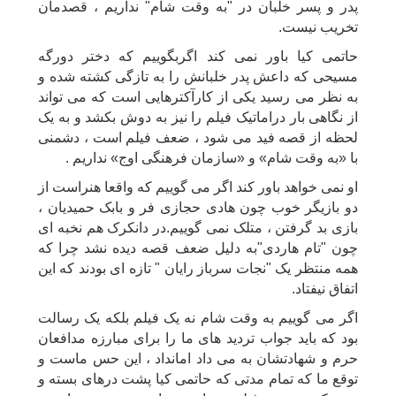
پدر و پسر خلبان در "به وقت شام" نداریم ، قصدمان
تخریب نیست.
حاتمی کیا باور نمی کند اگربگوییم که دختر دورگه
مسیحی که داعش پدر خلبانش را به تازگی کشته شده و
به نظر می رسید یکی از کارآکترهایی است که می تواند
از نگاهی بار دراماتیک فیلم را نیز به دوش بکشد و به یک
لحظه از قصه فید می شود ، ضعف فیلم است ، دشمنی
با «به وقت شام» و «سازمان فرهنگی اوج» نداریم .
او نمی خواهد باور کند اگر می گوییم که واقعا هنراست از
دو بازیگر خوب چون هادی حجازی فر و بابک حمیدیان ،
بازی بد گرفتن ، متلک نمی گوییم.در دانکرک هم نخبه ای
چون "تام هاردی"به دلیل ضعف قصه دیده نشد چرا که
همه منتظر یک "نجات سرباز رایان " تازه ای بودند که این
اتفاق نیفتاد.
اگر می گوییم به وقت شام نه یک فیلم بلکه یک رسالت
بود که باید جواب تردید های ما را برای مبارزه مدافعان
حرم و شهادتشان به می داد امانداد ، این حس ماست و
توقع ما که تمام مدتی که حاتمی کیا پشت درهای بسته و