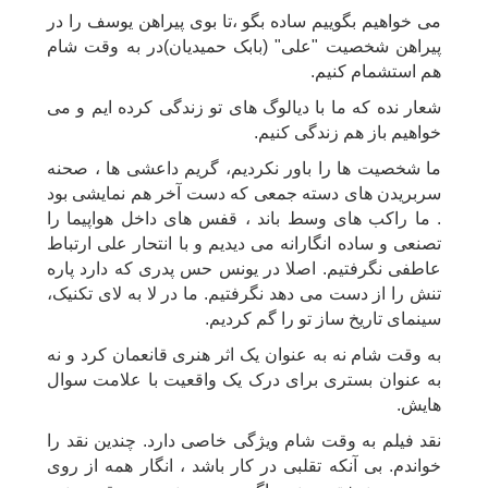
می خواهیم بگوییم ساده بگو ،تا بوی پیراهن یوسف را در
پیراهن شخصیت "علی" (بابک حمیدیان)در به وقت شام
هم استشمام کنیم.
شعار نده که ما با دیالوگ های تو زندگی کرده ایم و می
خواهیم باز هم زندگی کنیم.
ما شخصیت ها را باور نکردیم، گریم داعشی ها ، صحنه
سربریدن های دسته جمعی که دست آخر هم نمایشی بود
. ما راکب های وسط باند ، قفس های داخل هواپیما را
تصنعی و ساده انگارانه می دیدیم و با انتحار علی ارتباط
عاطفی نگرفتیم. اصلا در یونس حس پدری که دارد پاره
تنش را از دست می دهد نگرفتیم. ما در لا به لای تکنیک،
سینمای تاریخ ساز تو را گم کردیم.
به وقت شام نه به عنوان یک اثر هنری قانعمان کرد و نه
به عنوان بستری برای درک یک واقعیت با علامت سوال
هایش.
نقد فیلم به وقت شام ویژگی خاصی دارد. چندین نقد را
خواندم. بی آنکه تقلبی در کار باشد ، انگار همه از روی