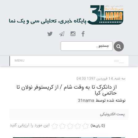
MENU
سه شنبه, 14 فروردين 1397 04:30
از دانکرک تا به وقت شام / از کریستوفر نولان تا
حاتمی کیا
نوشته شده توسط
31nama
پست الکترونیکی
این مورد را ارزیابی کنید
(0 رای‌ها)