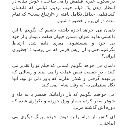
در سکوت خبری فیلمش را می ساخت ، خوش بینانه در
انتظار دیدن یک فیلم خوب بودیم. فیلمی که قانعمان
کند.فیلمی حداقل تکامل یافته از «ارتفاع پست» که تمام
مدت در آن پرواز حضور داشتیم.
دلمان می خواهد اجازه داشته باشیم که بگوییم با این
داعشی ها به عنوان دشمن حیوان صفت ، بیمار و از خود
بی خود و شستشوی مغزی داده شده ارتباط
نگرفتیم.حتی با آن ریش قرمز که می پرسید : "چطوری
ایرانی؟"
دلمان می خواهد بگوییم کسانی که فیلم تو را تقدیر می
کنند ، در حقیقت نفس عملت را می بینند و رسالتی که
برعهده گرفتی و شکی نداریم که باور دلی تو بود. آنها
نگاه سینمایی به "به وقت شام" نمی کنند.
می خواهیم بگوییم که بار دراماتیک همسر پا به ماه و
شوهر سفر کرده بسیار ورق خورده و تکراری شده که
دوره اش گذشته مربی.
ای کاش بار درام را به دوش خرده پیرنگ دیگری می
انداختی.