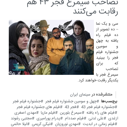
تصاحب سیمرغ فجر ۴۳ هم
رقابت می‌کنند
سی و یک نما
– ده تصویر از
ده فیلم راه
یافته به چهل
و سومین
جشنواره فیلم
فجر را ببینید
که برای
تصاحب
سیمرغ فجر با
یکدیگر رقابت خواهند کرد.
منتشرشده در
سینمای ایران
برچسب‌ها
چهل و سومین جشنواره فیلم فجر
جشنواره فیلم فجر
جشنواره فیلم فجر 43
فجر 43
فیلم های جشنواره فیلم فجر
فیلم های راه یافته
سیمرغ بلورین
فیلم ماریا
مهدی اصغری
ازغدی
علی لدنی
فیلم صددام
پدرام پورامیری
مجتبی رشوند
فیلم زمانی در ابدیت
مهدی نوروزیان
نیکی کریمی
لیلا حاتمی