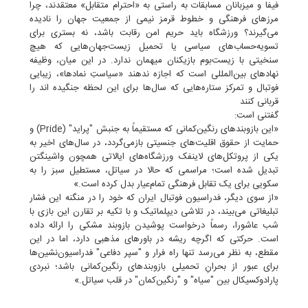
فیفا و میزبانان مسابقات به راستی به «احترام متقابل» معتقدند، چرا
مرزهای فرهنگی و خطوط قرمز نیمی از جمعیت جهان را نادیده
می‌گیرند؟ ورزشگاه باید حریم امن رقابت باشد، نه بستری برای
تسویه‌حساب‌های سیاسی یا تحمیل زیست‌جهان‌هایی که هیچ
سنخیتی با زیست‌بوم بازیکنان میهمان ندارد. در این میان، وظیفه
نهادهای بین‌المللی است که اجازه ندهند «سیاستِ نمادها»، زیبایی
فوتبال و تمرکز ستاره‌هایی که سال‌ها برای این لحظه جنگیده اند را
قربانی کنند
گفتنی است:
«این بازوبندهای رنگین‌کمانی که مستقیماً به جنبش "پراید" (Pride) و
حمایت از حقوق اقلیت‌های جنسیتی بازمی‌گردد، در سال‌های اخیر به
یکی از پروتکل‌های لاینفک ورزشگاه‌های ایالاتی همچون واشینگتن
تبدیل شده است؛ مراسمی که حالا در سیاتل، مستطیل سبز را به
سکویی برای یک تقابل فرهنگی تمام‌عیار بدل کرده است.»
«از سوی دیگر، فدراسیون فوتبال ایران که خود را در منگنه این فشار
تبلیغاتی می‌بیند، در تلاشی دیپلماتیک و با تکیه بر تقارن این بازی با
شب عاشورا، رسماً درخواست پوشیدن بازوبند مشکی را ارائه داده
است. حرکتی که اگرچه ریشه در باورهای مذهبی دارد، اما در این
مقطع، به نظر می‌رسد تنها راه فرار و "سپر دفاعی" فدراسیون‌نشین‌ها
برای عبور از بحرانِ تحمیلی بازوبندهای رنگین‌کمانی باشد؛ نبردی
پارادوکسیکال بین "سیاه" و "رنگین‌کمان" در قلب سیاتل.»