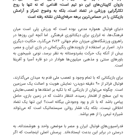
بازوان کاپیتان‌های این دو تیم است؛ اقدامی که نه تنها با روح
تکثرگرایی ورزشی در تضاد است، بلکه به وضوح تمرکز و آرامش
بازیکنان را در حساس‌ترین برهه حرفه‌ای‌شان نشانه رفته است
دنیای فوتبال همواره مدعی بوده است که ورزش پلی است میان
فرهنگ‌ها، نه ابزاری برای دیکتاتوری فرهنگی. اما آنچه این روزها در
راهروی ورزشگاه‌های میزبان جام جهانی ۲۰۲۶ می‌گذرد، حکایت دیگری
دارد. اصرار بر استفاده از بازوبندهای رنگین‌کمانی در بازی ایران و مصر،
بیش از آنکه یک حرکت بشردوستانه به نظر برسد، نوعی شبیخون به
باورهای سنتی و مذهبی میلیون‌ها هوادار در دو قاره آسیا و آفریقا
است.
برای بازیکنانی که با تمام وجود و تعصب ملی قدم به میدان می‌گذارند،
فوتبال فراتر از ۹۰ دقیقه دویدن؛ نمایش هویت و اصالت یک سرزمین
است. چگونه می‌توان از بازیکنی که با تکیه بر اعتقادها و تعصب‌هایش
به این سطح از افتخار رسیده، انتظار داشت که در زمین بازی، حامل
پیامی باشد که با تار و پود وجودش بیگانه است؟ این تنها یک تضاد
اخلاقی نیست، بلکه یک فشار روانی سیستماتیک است که می‌تواند
شیرازه تیمی را از هم بپاشد.
فدراسیون‌های فوتبال ایران و مصر با موضعی واحد و هوشمندانه، به
درستی در برابر این بدعت ایستاده‌اند. پرسش اصلی اینجاست که اگر