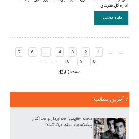
اداره کل هنرهای…
ادامه مطلب...
7
6
...
4
3
2
1
10
9
8
صفحه3 از42
آخرین مطالب
محمد حقیقی" صدابردار و صداگذار
پیشکسوت سینما درگذشت"