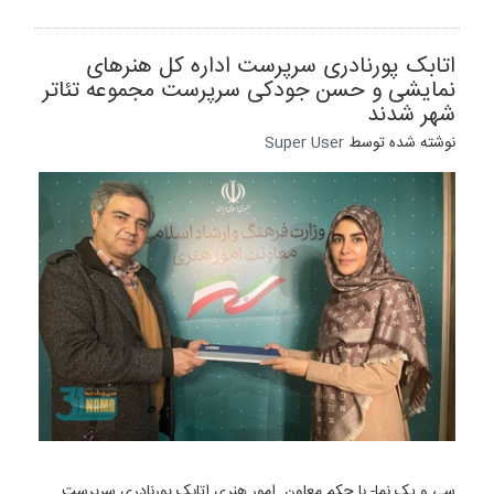
اتابک پورنادری سرپرست اداره کل هنرهای
نمایشی و حسن جودکی سرپرست مجموعه تئاتر
شهر شدند
نوشته شده توسط
Super User
سی و یک نما- با حکم معاون امور هنری اتابک پورنادری سرپرست