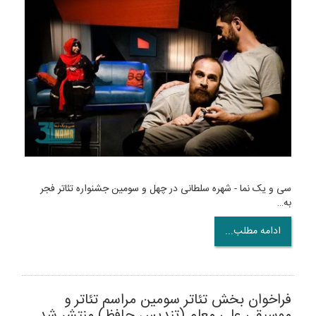
سی و یک نما - شهره سلطانی در چهل و سومین جشنواره تئاتر فجر
به…
ادامه مطلب...
فراخوان بخش تئاتر سومین مراسم تئاتر و
موسیقی علی معلم (تندیس حافظ) منتشر شد