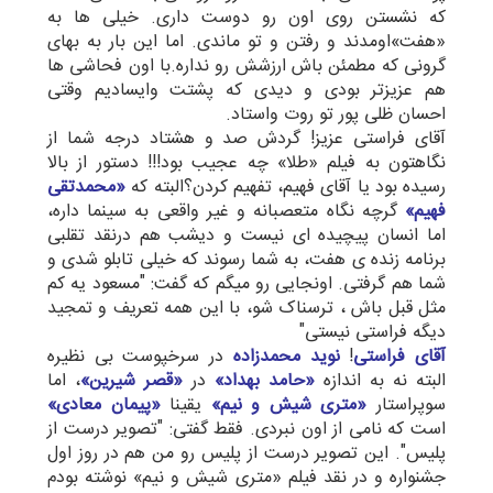
که نشستن روی اون رو دوست داری. خیلی ها به
«هفت»اومدند و رفتن و تو ماندی. اما این بار به بهای
گرونی که مطمئن باش ارزشش رو نداره.با اون فحاشی ها
هم عزیزتر بودی و دیدی که پشتت وایسادیم وقتی
احسان ظلی پور تو روت واستاد.
آقای فراستی عزیز! گردش صد و هشتاد درجه شما از
نگاهتون به فیلم «طلا» چه عجیب بود!!! دستور از بالا
رسیده بود یا آقای فهیم، تفهیم کردن؟البته که
«محمدتقی
فهیم»
گرچه نگاه متعصبانه و غیر واقعی به سینما داره،
اما انسان پیچیده ای نیست و دیشب هم درنقد تقلبی
برنامه زنده ی هفت، به شما رسوند که خیلی تابلو شدی و
شما هم گرفتی. اونجایی رو میگم که گفت: "مسعود یه کم
مثل قبل باش ، ترسناک شو، با این همه تعریف و تمجید
دیگه فراستی نیستی"
آقای فراستی
!
نوید محمدزاده
در سرخپوست بی نظیره
البته نه به اندازه
«حامد بهداد»
در
«قصر شیرین»
، اما
سوپراستار
«متری شیش و نیم»
یقینا
«پیمان معادی»
است که نامی از اون نبردی. فقط گفتی: "تصویر درست از
پلیس". این تصویر درست از پلیس رو من هم در روز اول
جشنواره و در نقد فیلم «متری شیش و نیم» نوشته بودم