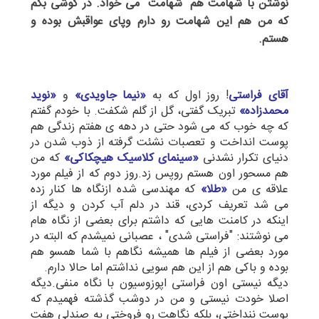
نوشتن با شهامت هم "شهامت" می خواد. در گوشی بگم
که من هم این شهامت رو دارم وپای عواقبش بوده و
هستم.
آقای فراستی
! روز اول که به
«نیما جاویدی»
و
«نوید
محمدزاده»
تبریک گفتی، گل از گلم شکفت. با خودم گفتم
که چه خوب که می شود حتی در دهه ی هفتم زندگی هم
پوست انداخت و تعصبات نشئت گرفته از ذوب شدن در
دنیای تکرار نشدنی
«سینمای کلاسیک هیچکاکی»
که من
هم مسحور اون هستم روپس زد.روز دوم که از فیلم مورد
علاقه ی من
«طلا»
که مهندسی شده ازنگاه ها کنار زده
می شد تعریف کردی، قند در دلم آب کردن و دیگه از
اینکه در کامنت هایی که داشتم برای بعضی از نگاه هام
می نوشتند: "فراستی شدی" ، عصبانی نمیشدم که البته در
مورد بعضی از فیلم ها همیشه نگاهم با شما همسو هم
بوده و باکی هم از این هم سویی نداشتم اما حالا دارم.
دیگه نیستی اون فراستی اپوزوسیون با نگاه منفی.دیگه
اصلا خودت نیستی و من در دوشب گذشته فهمیدم که
پوست ننداختی، بلکه نگاهت رو فروختی به صندلی هفت