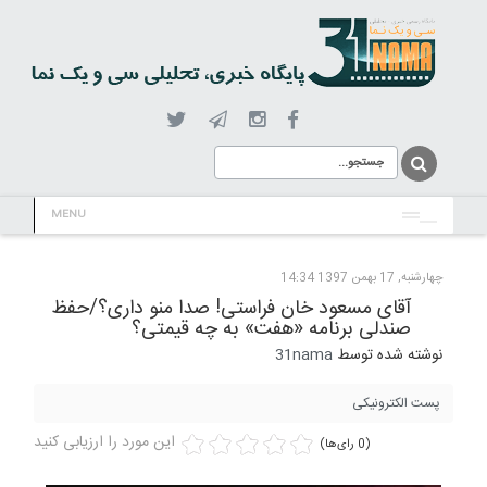
MENU
چهارشنبه, 17 بهمن 1397 14:34
آقای مسعود خان فراستی! صدا منو داری؟/حفظ
صندلی برنامه «هفت» به چه قیمتی؟
نوشته شده توسط
31nama
پست الکترونیکی
این مورد را ارزیابی کنید
(0 رای‌ها)