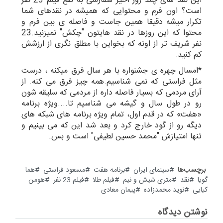
این نقد های چند روز اخیر سفارشی به نفع فیلم 23 نفر
است؟ اون فرم و محتوایی که همیشه در نقدهای شما
تکرار میشه دقیقا همین جاست و فاصله ی بین فرم و
محتوا که این روزها در نقد هایتون "چکش" نمیزنید.23
نفر شریف تر از اونه که بخواین با مطلق نگری از ارزشش
کم کنید.
*امسال چهره ی جشنواره با هر سال فرق میکنه ، درست
مثل فراستی که نمی شناسیم.همه چیز فرق می کنه. از
آرای مردمی که بسیار فاصله داره از مردمی که سلیقه شون
رو در طول سال و گیشه می شناسیم تا....ویژه برنامه
«هفت» که در قدم اول، تمام ویژه برنامه های شبکه های
دیگه رو از گود خارج کرد و بعد شد این که می بینیم و
تنها امتیازش "محمد حسین لطیفی" است و بس.
برچسب‌ها
سینمای ایران
برنامه هفت
مسعود فراستی
هما
گویا
نقد
متری شیش و نیم
فیلم طلا
فیلم 23 نفر
هومن
کیایی
نوید محمدزاده
پیمان معادی
نوشتن دیدگاه