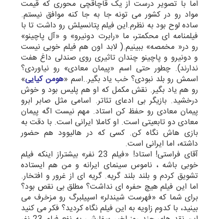
اما با تصویر درست از یک قاچاقچی محوری که قیمت
مواد رو در کشور می تونه جا به جا کنه موافق نیستم.
ساده لوح بود به نظرم.این فیلم پتانسیلش رو داشت تا با
فیلمنامه ای محکمتر، ما «رابرت دونیرو» و «آل پاچینو»
رو در« مخمصه» ببینیم.( لابد اون هم فیلم خوبی نیست
و دونیرو و پاچینو چندان تاثیری روی صندلی داغ هفت
ندارند). چطور حتی اسم «پیمان معادی» رو نیاوردی؟
اسمش رو بلد نبودی؟ خب یاد بگیر..اسم «
هومن
کیایی
»
رو هم یاد بگیر. نقش مکمل که او هم پلیس بود و خوش
درخشید. بازیگر بی ادعای تئاتر. اسامی مثل صابر ابرو
پیمان معادی رو حفظ کن استاد. مهم نیست اگه پیمان
معادی دو تابعیتی است. او کاملا ایرانی است. با دقت به
بازی هاش نگاه کن. کسی که در هالیوود هم حضور
داشته، اما ایرانی است.
آقای فراستی! استاد! «فیلم 23 نفر» بیشتراز اینکه فیلم
خوبی باشه ، ناموس سینمای ایرانه و من هم ایستاده
تشویق کردم و بلند بلند گریه. گریه ای از غرور و افتخار.
اما این فیلم هیچ حفره ای نداشت؟ مطلق بی نقص بود؟
برای شما که «فهرست شیندلر» اسپیلبرگ رو مزخرف می
بینید، با کدوم زاویه به این فیلم نگاه کردید؟ فکر می کنید