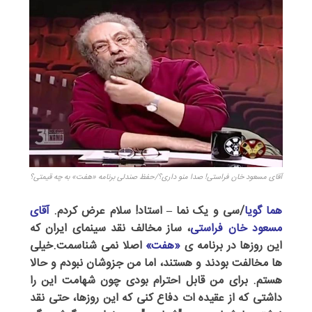
آقای مسعود خان فراستی! صدا منو داری؟/حفظ صندلی برنامه «هفت» به چه قیمتی؟
هما گویا
/سی و یک نما – استاد! سلام عرض کردم.
آقای
مسعود خان فراستی
، ساز مخالف نقد سینمای ایران که
این روزها در برنامه ی
«هفت»
اصلا نمی شناسمت.خیلی
ها مخالفت بودند و هستند، اما من جزوشان نبودم و حالا
هستم. برای من قابل احترام بودی چون شهامت این را
داشتی که از عقیده ات دفاع کنی که این روزها، حتی نقد