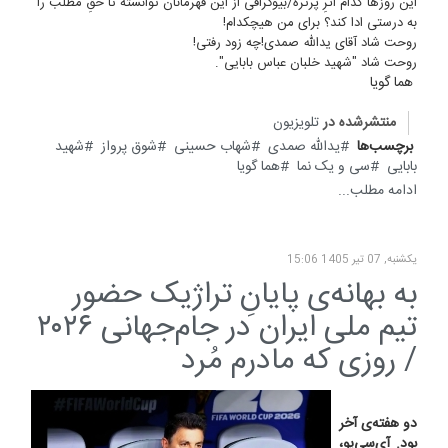
این روزها کدام اثرِ پرتره/بیوگرافی از این قهرمانان توانسته تا حقِ مطلب را
به درستی ادا کند؟ برای من هیچکدام!
روحت شاد آقای یدالله صمدی!چه زود رفتی!
روحت شاد "شهید خلبان عباس بابایی".
هما گویا
منتشرشده در
تلویزیون
برچسب‌ها
یدالله صمدی
شهاب حسینی
شوق پرواز
شهید
بابایی
سی و یک نما
هما گویا
ادامه مطلب...
یکشنبه, 07 تیر 1405 15:06
به بهانه‌ی پایانِ تراژیک حضور
تیم ملی ایران در جام‌جهانی ۲۰۲۶
/ روزی که مادرم مُرد
دو هفته‌ی آخر
بود. آی‌سی‌یو،