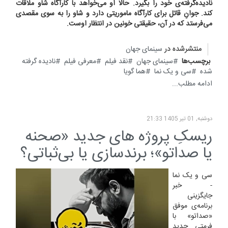
نادیده‌گرفته‌ی خود را بگیرد. حالا او می‌خواهد با کارآگاه شاو ملاقات
کند. جوانِ قاتل برای کارآگاه ماموریتی دارد و شاو را به سوی مقصدی
می‌فرستد که در آن، حقیقتی خونین در انتظار اوست.
منتشرشده در
سینمای جهان
برچسب‌ها
سینمای جهان
نقد فیلم
معرفی فیلم
نادیده گرفته
شده
سی و یک نما
هما گویا
ادامه مطلب...
دوشنبه, 01 تیر 1405 21:33
ریسکِ پروژه های جدید «صحنه
یا صداتو»؛ برندسازی یا بی‌ثباتی؟
سی و یک نما
- خبر
جایگزینی
برنامه‌ی موفق
«صداتو» با
فرمتی جدید