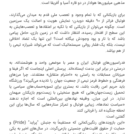
مذهبی میلیون‌ها هوادار در دو قاره آسیا و آفریقا است.
برای بازیکنانی که با تمام وجود و تعصب ملی قدم به میدان می‌گذارند،
فوتبال فراتر از ۹۰ دقیقه دویدن؛ نمایش هویت و اصالت یک سرزمین
است. چگونه می‌توان از بازیکنی که با تکیه بر اعتقادها و تعصب‌هایش به
این سطح از افتخار رسیده، انتظار داشت که در زمین بازی، حامل پیامی
باشد که با تار و پود وجودش بیگانه است؟ این تنها یک تضاد اخلاقی
نیست، بلکه یک فشار روانی سیستماتیک است که می‌تواند شیرازه تیمی را
از هم بپاشد.
فدراسیون‌های فوتبال ایران و مصر با موضعی واحد و هوشمندانه، به
درستی در برابر این بدعت ایستاده‌اند. پرسش اصلی اینجاست که اگر فیفا و
میزبانان مسابقات به راستی به «احترام متقابل» معتقدند، چرا مرزهای
فرهنگی و خطوط قرمز نیمی از جمعیت جهان را نادیده می‌گیرند؟ ورزشگاه
باید حریم امن رقابت باشد، نه بستری برای تسویه‌حساب‌های سیاسی یا
تحمیل زیست‌جهان‌هایی که هیچ سنخیتی با زیست‌بوم بازیکنان میهمان
ندارد. در این میان، وظیفه نهادهای بین‌المللی است که اجازه ندهند
«سیاستِ نمادها»، زیبایی فوتبال و تمرکز ستاره‌هایی که سال‌ها برای این
لحظه جنگیده اند را قربانی کنند
گفتنی است:
«این بازوبندهای رنگین‌کمانی که مستقیماً به جنبش "پراید" (Pride) و
حمایت از حقوق اقلیت‌های جنسیتی بازمی‌گردد، در سال‌های اخیر به یکی