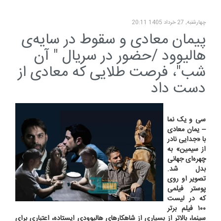
چهارشنبه, 27 خرداد 1405 20:11
پیمان معادی و سقوط در سایه‌ی
هالیوود /حضور در سریال " آن
شب"، فرصت طلایی که معادی از
دست داد
سی و یک نما
-- یمان معادی
با «جدایی نادر
از سیمین» به
چهره‌ای جهانی
بدل شد.
تصویر او روی
پوستر فیلمی
که در لیست
۱۰۰ فیلم برتر
سینما، بالاتر از بسیاری از شاهکارهای هالیوودی ایستاده، اعتباری برای