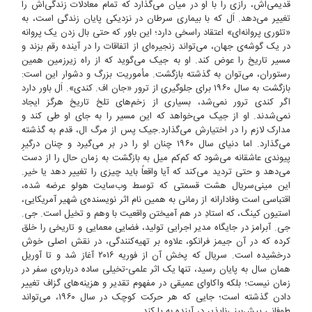
قدیمی‌اش، رازی را با او در میان می‌گذارد که تمام معادلات زندگی‌اش را
تغییر می‌دهد. اَل که با بیماری سرطان در نزدیکی پایان زندگی است، به
«تئوری پروانه‌ای» اعتقاد راسخی دارد؛ این باور که حتی بال زدن یک پروانه
در یک گوشه‌ی جهان، می‌تواند زنجیره‌ای از اتفاقات را در آینده رقم بزند و
مسیر تاریخ را عوض کند. او به جیک می‌گوید که از راه زیرزمین همین
رستوران، می‌توان به گذشته بازگشت. مأموریت بزرگ و دشوار این است:
بازگشت به سال ۱۹۶۰ برای جلوگیری از ترور «جان اف. کندی». اَل باور دارد
اگر کندی ترور نمی‌شد، بسیاری از زخم‌های تلخ تاریخ هرگز ایجاد
نمی‌شدند. او از جیک می‌خواهد که این مسیر را به جای او طی کند و
مدارک لازم را در اختیارش می‌گذارد.جیک پس از مرگ ال، قدم به گذشته
می‌گذارد. اما دنیای سال ۱۹۶۰ چنان او را در بر می‌گیرد و چنان درگیرِ
پیوندی عاشقانه می‌شود که کم‌کم میل به بازگشت به زمان حال را از دست
می‌دهد و حتی تردید می‌کند که آیا واقعاً باید چیزی را تغییر دهد یا خیر.
این مینی‌سریال هشت قسمتی که توسط وب‌سایت هولو عرضه شده،
اقتباسی است وفادارانه از رمانی به همین نام اثر نویسنده‌ی شهیر آمریکایی،
استیون کینگ، که استادِ در هم آمیختن واقعیت با وهم و تخیل است. جی.
جی. آبرامز در جایگاه مدیر اجرایی تولید، فضایی معمایی و تاریخی را خلق
کرده که در آن جیمز فرانکو، علاوه بر تهیه‌کنندگی، در نقش اصلی خوش
درخشیده است. سریال که پخش آن از فوریه ۲۰۱۶ آغاز شد و تا آوریل
همان سال به پایان رسید، تنها یک اثر علمی-تخیلی ساده درباره‌ی سفر در
زمان نیست؛ بلکه واکاوای عمیقی در مفهوم تقدیر و هزینه‌های گزاف تغییر
دادن گذشته است؛ جایی که هر حرکت کوچک در سال ۱۹۶۰، می‌تواند
طوفانی پیش‌بینی‌ناپذیر در آینده به پا کند.