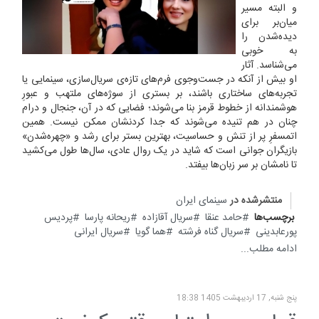
و البته مسیر
میان‌بر برای
دیده‌شدن را
به خوبی
می‌شناسد. آثار
او بیش از آنکه در جست‌وجوی فرم‌های تازه‌ی سریال‌سازی، سینمایی یا
تجربه‌های ساختاری باشند، بر بستری از سوژه‌های ملتهب و عبورِ
هوشمندانه از خطوط قرمز بنا می‌شوند؛ فضایی که در آن، جنجال و درام
چنان در هم تنیده می‌شوند که جدا کردنشان ممکن نیست. همین
اتمسفرِ پر از تنش و حساسیت، بهترین بستر برای رشد و «چهره‌شدن»
بازیگران جوانی است که شاید در یک روال عادی، سال‌ها طول می‌کشید
تا نامشان بر سر زبان‌ها بیفتد.
منتشرشده در
سینمای ایران
برچسب‌ها
حامد عنقا
سریال آقازاده
ریحانه پارسا
پردیس
پورعابدینی
سریال گناه فرشته
هما گویا
سریال ایرانی
ادامه مطلب...
پنج شنبه, 17 ارديبهشت 1405 18:38