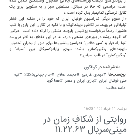
از پروتکل‌های لاینفک ورزشگاه‌های ایالاتی همچون واشینگتن تبدیل شده
است؛ مراسمی که حالا در سیاتل، مستطیل سبز را به سکویی برای یک
تقابل فرهنگی تمام‌عیار بدل کرده است.»
«از سوی دیگر، فدراسیون فوتبال ایران که خود را در منگنه این فشار
تبلیغاتی می‌بیند، در تلاشی دیپلماتیک و با تکیه بر تقارن این بازی با شب
عاشورا، رسماً درخواست پوشیدن بازوبند مشکی را ارائه داده است. حرکتی
که اگرچه ریشه در باورهای مذهبی دارد، اما در این مقطع، به نظر می‌رسد
تنها راه فرار و "سپر دفاعی" فدراسیون‌نشین‌ها برای عبور از بحرانِ تحمیلی
بازوبندهای رنگین‌کمانی باشد؛ نبردی پارادوکسیکال بین "سیاه" و
"رنگین‌کمان" در قلب سیاتل.»
منتشرشده در
گوناگون
برچسب‌ها
مهدی طارمی
مجمد صلاح
جام جهانی2026
تیم
ملی فوتبال ایران
بازی ایران و مصر
هما گویا
ادامه مطلب...
دوشنبه, 11 خرداد 1405 16:28
روایتی از شکافِ زمان در
مینی‌سریال ۱۱.۲۲.۶۳