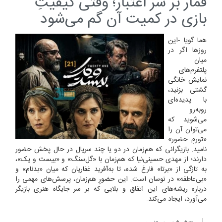
قمار بر سر اعتبار؛ وقتی کیفیتِ
بازی در کمیت آن گم می‌شود
هما گویا -این
روزها اگر در
میان
پلتفرم‌های
نمایش خانگی
گشتی بزنید،
با پدیده‌ای
روبه‌رو
می‌شوید که
می‌توان آن را
«تورمِ حضور»
نامید. بازیگرانی که هم‌زمان در دو یا چند سریال در حال پخش حضور
دارند؛ از مهدی حسینی‌نیا که هم‌زمان با «گل‌سنگ» و «بیست و یک»،
به تازگی از «برتا» فارغ شده، تا به‌آفرید غفاریان که میان «بدنام» و
«بی‌عاطفه» در نوسان است. این حضورِ هم‌زمان، پرسش‌های مهمی را
درباره ریشه‌های این اتفاق و بلایی که بر سر جایگاه هنری بازیگر
می‌آورد، ایجاد می‌کند.