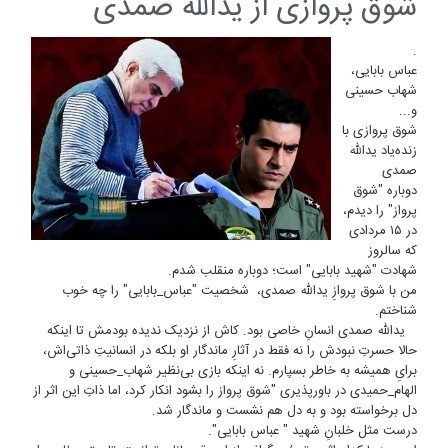
شوق پروازی از یدالله صمدی
.
عباس بابایی،
شهاب حسینی
و...
شوق پروازی با
زنده‌یاد یدالله
صمدی
دوباره "شوق
پرواز" را دیدم،
در ۱۵ مردادی
که سالروز
شهادت "شهید بابایی" است؛ دوباره منقلب شدم.
من با شوق پروازِ یدالله صمدی، شخصیت "عباس_بابایی" را چه خوب
شناختم.
یدالله صمدی انسانِ خاصی بود. کاش از نزدیک ندیده بودمش تا اینکه
حالا حسرتِ نبودش را نه فقط در آثارِ ماندگار او بلکه در انسانیتِ ذاتی‌اش،
برایِ همیشه به خاطر بسپارم. نه اینکه بازی بی‌نظیر شهاب_حسینی و
الهام_حمیدی در باورپذیری "شوق پرواز را بشود انکار کرد، اما ذاتِ این اثر از
دل برخواسته بود و به دل هم نشست و ماندگار شد.
درست مثل خلبانِ شهید " عباس بابایی".