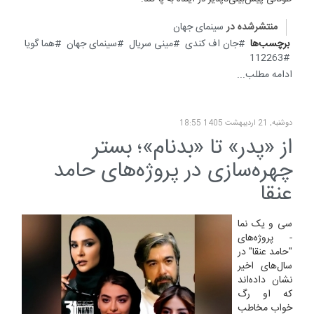
منتشرشده در
سینمای جهان
برچسب‌ها
جان اف کندی
مینی سریال
سینمای جهان
هما گویا
112263
ادامه مطلب...
دوشنبه, 21 ارديبهشت 1405 18:55
از «پدر» تا «بدنام»؛ بستر
چهره‌سازی در پروژه‌های حامد
عنقا
سی و یک نما
- پروژه‌های
"حامد عنقا" در
سال‌های اخیر
نشان داده‌اند
که او رگ
خواب مخاطب