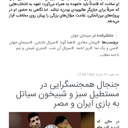
او ساخت که قاعدتاً باید «تعهد» به همراه می‌آورد؛ تعهد به انتخاب‌هایی
که صرفاً برای «بازیگرِ هالیوودی بودن» نباشد. اما نگاهی به حضور او در
پروژه‌های بین‌المللی، علامت سؤال‌های بزرگی را پیش روی مخاطب قرار
می‌دهد.
منتشرشده در
سینمای جهان
برچسب‌ها
پیمان معادی
هما گویا
سریال خارجی
سینمای جهان
سی و یک نما
ریز احمد
سریال آن شب
متری شیش و نیم
ادامه مطلب...
سه شنبه, 19 خرداد 1405 12:58
جنجال همجنسگرایی در
مستطیل سبز و شبیخون سیاتل
به بازی ایران و مصر
در حالی که
تب و تاب جام