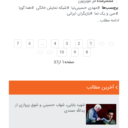
منتشرشده در
تلویزیون
برچسب‌ها
مهدی حسینی‌نیا
شبکه نمایش خانگی
هما گویا
سی و یک نما
بازیگران ایرانی
ادامه مطلب...
7
6
...
4
3
2
1
10
9
8
صفحه1 از37
آخرین مطالب
شهید بابایی، شهاب حسینی و شوق پروازی از
یدالله صمدی