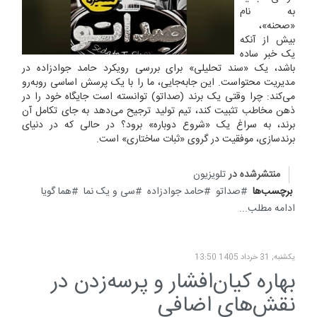
به نام
«صحنه»،
بیش از آنکه
یک خبر ساده
باشد، یک «سند تحلیلی» برای بررسی رویکرد حامد جوادزاده در
مدیریت محتواست. این جابه‌جایی، ما را با یک پرسش اساسی روبه‌رو
می‌کند: چرا وقتی یک برند (صداتو) توانسته است جایگاه خود را در
ذهن مخاطب تثبیت کند، تیم تولید ترجیح می‌دهد به جای تکامل آن
برند، به سراغ یک «شروع دوباره» برود؟ در حالی که در دنیای
برندسازی، موفقیت در گروی «ثبات ساختاری» است.
منتشرشده در
تلویزیون
برچسب‌ها
صداتو
حامد جوادزاده‌
سی و یک نما
هما گویا
ادامه مطلب...
یکشنبه, 31 خرداد 1405 13:50
بهاره کیان‌افشار و پرسه‌زدن در
نقش‌های اضافی