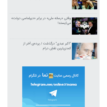
وقتی «رسانه ملی» در برابر «دیپلماسی دولت»
می‌ایستد!
"اکبر عبدی" درگذشت / پرده‌ی آخر از
کمدی‌ترین نقشِ درام