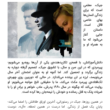
جیک، معلمی
است که برای
زندگی انسان‌ها
بهای خاصی
قائل است.
داستان از
جایی آغاز
می‌شود که ما
به همراه او و
دانش‌آموزانش، با قصه‌ی تکان‌دهنده‌ی یکی از آن‌ها روبه‌رو می‌شویم؛
پیرمردی که در این سن و سال، با تشویق جیک، تصمیم گرفته دوباره به
زندگی برگردد و تحصیل کند. اما آنچه او به عنوان امتحان آخر سال
می‌نویسد، لرزه بر تن بیننده می‌اندازد. در حالی که دوربین روی چهره‌ی
تک‌افتاده‌ی پیرمرد مکث می‌کند، ما با حقیقتی تلخ مواجه می‌شویم: او
روایت می‌کند که چگونه در سال ۱۹۶۰ پدرش، مادر، خواهر و برادرِ او را با
ضربات پتک به قتل رسانده و خودش را نیمه‌جان رها کرده است.
در همین روزها، جیک در رستورانی، آخرین اوراق طلاقش را امضا می‌کند؛
پایانِ یک فصل از زندگی. اما درست در همین لحظه، «اَل»، دوست