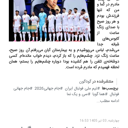
مادرم در کُما و
من که تنها
فرزندش بودم
و هر روز صبح
با صدای زنگ
ساعت از
کابوس‌های
شبانه جدا
می‌شدم، لباس می‌پوشیدم و به بیمارستان آبان می‌‌رفتم.آن روز صبح،
ساعت زنگ نزد. چشم‌هایم را که باز کردم، دیدم خواب مانده‌ام. کسی
دوشاخه‌ی تلفن را هم کشیده بود! دوباره چشم‌هایم را بستم؛ همان
لحظه فهمیدم که مادرم مُرده است.
منتشرشده در
گوناگون
برچسب‌ها
تیم ملی فوتبال ایران
جام جهانی2026
جام جهانی
فوتبال
هما گویا
سی و یک نما
ادامه مطلب...
چهارشنبه, 03 تیر 1405 16:53