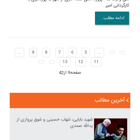
کارگردانی امیر…
ادامه مطلب...
...
9
8
7
6
5
...
13
12
11
صفحه9 از42
آخرین مطالب
شهید بابایی، شهاب حسینی و شوق پروازی از
یدالله صمدی