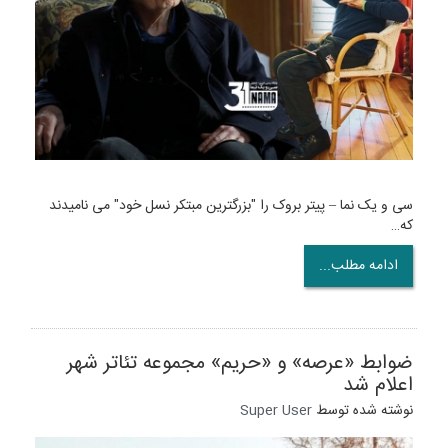
سی و یک نما – پیتر بروک را "بزرگترین مبتکر نسل خود" می نامیدند
که…
ادامه مطلب...
ضوابط «عرصه» و «حریم» مجموعه تئاتر شهر
اعلام شد
نوشته شده توسط
Super User