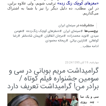
«مغزهای کوچک زنگ زده»
ترغیب شویم، ولی علاوه براین،
در این مطلب، ده دلیل دیگر را نیز با شما به اشتراک
می‌گذاریم.
منتشرشده در
سینمای ایران
برچسب‌ها
سینمای ایران
«مغزهای کوچک زنگ‌زده»
هومن
سیدی
نوید محمدزاده
مرجان اتفاقیان
پیمان شادمانفر
رضا
کولغانی
نازنین بیاتی
ریحانه محمودی
ادامه مطلب...
چهارشنبه, 19 آبان 1395 23:24
گرامیداشت مریم بوبانی در سی و
سومین جشنواره فیلم کوتاه /
برادر من! گرامیداشت تعریف دارد
سی و یک نما
– چند روزی