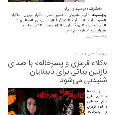
منتشرشده در
سینمای ایران
برچسب‌ها
فیلم شادروان
حسین نمازی
اکران نوروزی
اکران
معرفی فیلم
نقد فیلم
هما گویا
رضا رویگری
سینا مهراد
رویا تیموریان
بهرنگ علوی
نازنین بیاتی
گلاره عباسی
چهلمین جشنواره فیلم فجر
ادامه مطلب...
چهارشنبه, 29 دی 1400 13:29
«کلاه قرمزی و پسرخاله» با صدای
نازنین بیاتی برای نابینایان
شنیدنی می‌شود
سی و یک نما
- نازنین بیاتی
فیلم سینمایی
« کلاه قرمزی
و پسرخاله»