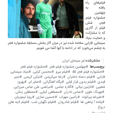
فیلم‌های راه
یافته به
چهلمین
جشنواره فیلم
فجر، شش
فیلم از آثاری
که با مشارکت
و حمایت بنیاد
سینمایی فارابی ساخته شده نیز در میان آثار بخش مسابقه جشنواره فجر
به چشم می‌خورد که در ادامه با آنها آشنا می شویم.
منتشرشده در
سینمای ایران
برچسب‌ها
چهلمین جشنواره فیلم فجر
جشنواره فیلم فجر
جشنواره فیلم فجر 40
فیلم بیرو
محسن کیایی
بنیاد سینمایی
فارابی
فیلم دسته دختران
رضا میرکریمی
نیکی کریمی
منیر
قیدی
فیلم بدون قرار قبلی
پگاه آهنگرانی
صابر ابر
بهروز
شعیبی
نازنین بیاتی
گلاره عباسی
مرتضی علی عباس میرزایی
بهرنگ علوی
عباس نادران
مصطفی کیایی
مصطفی زمانی
علیرضا بیرانوند
رامین سهراب
حسین نمازی
رویا تیموریان
پانته آ پناهی ها
فیلم شادروان
فیلم نگهبان شب
فیلم لایه های
دروغ