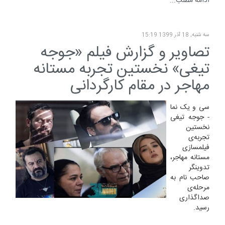
ادامه مطلب...
سه شنبه, 18 آذر 1399 15:19
تصاویر و گزارش فیلم «جوجه
تیغی» نخستین تجربه مستانه
مهاجر در مقام کارگردانی
سی و یک نما
- جوجه تیغی
نخستین
تجربه‌ی
فیلمسازی
مستانه مهاجر،
تدوینگر
صاحب نام به
مرحله‌ی
صداگذاری
رسید.