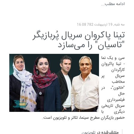
ادامه مطلب...
سه شنبه, 19 ارديبهشت 782 16:08
تینا پاکروان سریال پُربازیگر
"تاسیان" را می‌سازد
سی و یک نما
- تینا پاکروان
کارگردان
سریال پر
مخاطب
"خاتون"، در
حال
فیلمبرداری
سریال تاریخی
دیگری با
حضور بازیگران مطرح سینما، تئاتر و تلویزیون است.
منتشرشده در
تلویزیون