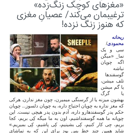
«مغزهای کوچک زنگ‌زده»
ترغیبمان می‌کند/ عصیانِ مغزی
که هنوز زنگ‌ نزده!
ریحانه
محمودی
/
سی و یک
نما_ «میگن
اگه چوپان
نباشه
گوسفندها
تلف میشن،
یا گم میشن
یا گرگ
بهشون میزنه یا از گرسنگی میمیرن، چون مغز ندارن. هرکی
که مغز نداره به چوپان احتياج داره، یه چوپان دلسوز... چوپان
حکم پدر گوسفندهارو داره، آدم بدون پدر هیچی نیست. این
چوپانه ما همه گوسفنداشیم، اون به ما میگه کِی بریم، کجا
بریم، چی کار کنیم، کِی بشینیم، کِی پاشیم، کِی بمیریم.»
شاید همین چند خط بس بود برای این که به تماشای