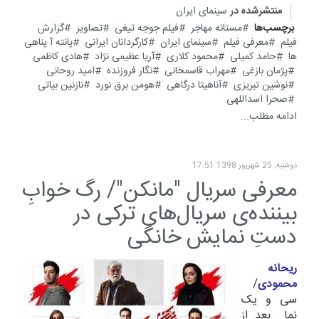
منتشرشده در
سینمای ایران
برچسب‌ها
مستانه مهاجر
فیلم جوجه تیغی
تصاویر
گزارش
فیلم
معرفی فیلم
سینمای ایران
کارگردانان ایرانی
پانته آ پناهی
ها
حامد کمیلی
محمود کلاری
آریا عظیمی نژاد
هادی کاظمی
پژمان بازغی
مهراب قاسمخانی
نگار فروزنده
امید روحانی
نوشین تبریزی
آناهیتا درگاهی
هومن برق نورد
نازنین بیاتی
صحرا اسداللهی
ادامه مطلب...
دوشنبه, 25 شهریور 1398 17:51
معرفی سریال "مانکن"/ رگ خوابِ
بیننده‌ی سریال‌های ترکی در
دستِ نمایش خانگی
ریحانه
محمودی
/
سی و یک
نما_ بعد از