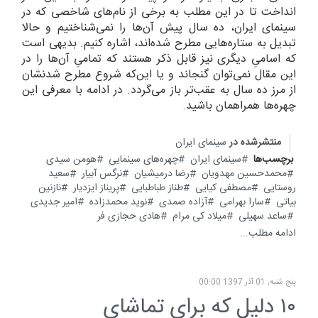
انداخت تا در این مطلب به برخی از نام‌های شاخصی که در
سینمای ایران، ده سال پیش آن‌ها را نمی‌شناختیم و حالا
تبدیل به ستاره‌هایی مطرح شده‌اند، اشاره کنیم. بدیهی است
که اسامیِ دیگری نیز قابل ذکر هستند که تمامیِ آن‌ها را در
این مقال نمی‌توان گنجاند و یا این‌که شروع مطرح شدنشان
از مرز ده سال به عقب‌تر باز می‌گردد. در ادامه با معرفی این
چهره‌ها همراهمان باشید.
منتشرشده در
سینمای ایران
برچسب‌ها
سینمای ایران
چهره‌های سینمایی
هومن سیدی
محمدحسین مهدویان
رضا درمیشیان
نرگس آبیار
سعید
روستایی
مصطفی کیایی
طناز طباطبایی
پریناز ایزدیار
نازنین
بیاتی
سارا بهرامی
آزاده صمدی
نوید محمدزاده
امیر جدیدی
ساعد سهیلی
میلاد کی مرام
هادی حجازی فر
ادامه مطلب...
پنج شنبه, 01 آذر 1397 00:00
۱۰ دلیل که برای تماشای