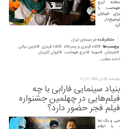
ساخته ایرج
طهماسب را
برای نابینایان
توضیح‌دار
کرد.
منتشرشده در
سینمای ایران
برچسب‌ها
کلاه قرمزی و پسرخاله
کلاه قرمزی
نازنین بیاتی
نابینایان
سوینا
ایرج طهماسب
کیوان کثیریان
ادامه مطلب...
چهارشنبه, 08 دی 1400 15:12
بنیاد سینمایی فارابی با چه
فیلم‌هایی در چهلمین جشنواره
فیلم فجر حضور دارد؟
سی و یک نما
- با اعلام