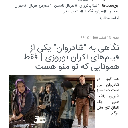
برچسب‌ها
تینا پاکروان
سریال تاسیان
معرفی سریال
مهران
مدیری
هوتن شکیبا
نازنین بیاتی
ادامه مطلب...
جمعه, 13 اسفند 1400 22:10
نگاهی به "شادروان" یکی از
فیلم‌های اکران نوروزی | فقط
همونایی که تو منو هست
هما گویا - در
شادروان قرار
است همه چیز
شیرین باشد.
حتی یک
اتفاق تلخ مثل
مرگ.