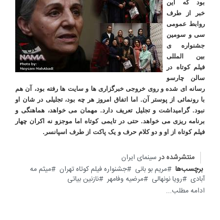
بود که این
خبر از طرف
روابط عمومی
سی و سومین
جشنواره ی
بین المللی
فیلم کوتاه در
سالن چارسو
رسانه ای شده و روی خروجی خبرگزاری ها و سایت ها رفته بود، آن هم
با رونمائی از پوستر آن. اما اتفاق امروز هر چه بود، تجلیلی در شان او
نبود. گرامیداشت و تجلیل تعریف دارد. مهمان می خواهد، هماهنگی و
برنامه ریزی می خواهد. حتی در تایمی کوتاه اما موجزو نه اکران چهار
فیلم کوتاه از او و دو کلام حرف و یک پاکت از طرف اسپانسر.
منتشرشده در
سینمای ایران
برچسب‌ها
مریم بو بانی
جشنواره فیلم کوتاه تهران
میثم مه
آبادی
رویا نونهالی
مرضیه وفامهر
نازنین بیاتی
ادامه مطلب...