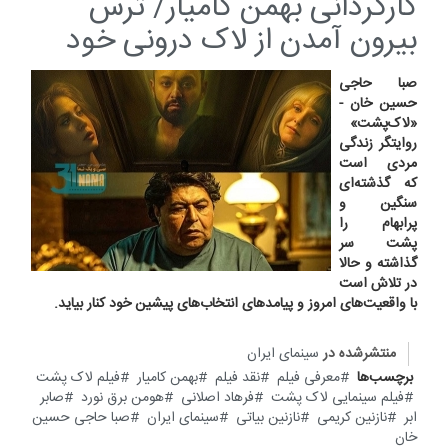
کارگردانی بهمن کامیار/ ترس
بیرون آمدن از لاک درونی خود
صبا حاجی
حسین خان -
«لاک‌پشت»
روایتگر زندگی
مردی است
که گذشته‌ای
سنگین و
پرابهام را
پشت سر
گذاشته و حالا
در تلاش است
با واقعیت‌های امروز و پیامدهای انتخاب‌های پیشین خود کنار بیاید.
منتشرشده در
سینمای ایران
برچسب‌ها
معرفی فیلم
نقد فیلم
بهمن کامیار
فیلم لاک پشت
فیلم سینمایی لاک پشت
فرهاد اصلانی
هومن برق نورد
صابر
ابر
نازنین کریمی
نازنین بیاتی
سینمای ایران
صبا حاجی حسین
خان