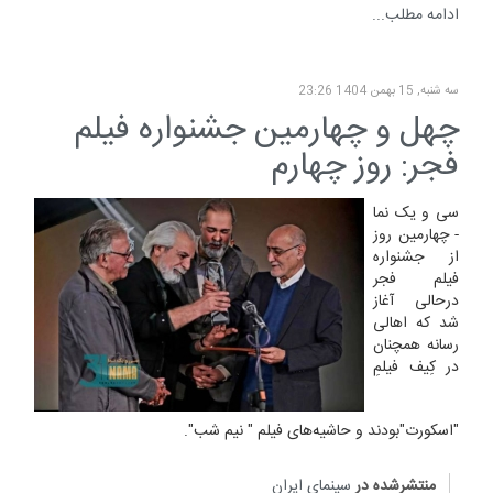
ادامه مطلب...
سه شنبه, 15 بهمن 1404 23:26
چهل و چهارمین جشنواره فیلم
فجر: روز چهارم
سی و یک نما
- چهارمین روز
از جشنواره
فیلم فجر
درحالی آغاز
شد که اهالی
رسانه همچنان
در کِیف فیلمِ
"اسکورت"بودند و حاشیه‌های فیلم " نیم‌ شب".
منتشرشده در
سینمای ایران