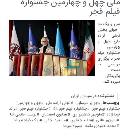
ملی چهل و چهارمین جشنواره
فیلم فجر
سی و یک نما
- جوایز بخش
تجلی اراده
ملی چهل و
چهارمین
جشنواره فیلم
فجر با برگزاری
مراسمی به
دست
برگزیدگان
سپرده شد.
منتشرشده در
سینمای ایران
برچسب‌ها
جوایز سینمایی
تجلی اراده ملی
چهل و چهارمین
جشنواره فیلم فجر
جشنواره فیلم فجر 44
جشنواره فیلم فجر
رائد
فریدزاده
منوچهر شاهسواری
همایون اسعدیان
یوسف حاتمی کیا
منوچهر هادی
حامد جعفری
مسعود نجفی
بابک خواجه پاشا
محمد حمیدی مقدم
موزه سینما