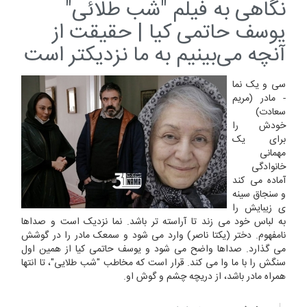
نگاهی به فیلم "شب طلائی"
یوسف حاتمی کیا | حقیقت از
آنچه می‌بینیم به ما نزدیکتر است
سی و یک نما
- مادر (مریم
سعادت)
خودش را
برای یک
مهمانی
خانوادگی
آماده می کند
و سنجاق سینه
ی زیبایش را
به لباس خود می زند تا آراسته تر باشد. نما نزدیک است و صداها
نامفهوم. دختر (یکتا ناصر) وارد می شود و سمعک مادر را در گوشش
می گذارد. صداها واضح می شود و یوسف حاتمی کیا از همین اول
سنگش را با ما وا می کند. قرار است که مخاطب "شب طلایی"، تا انتها
همراه مادر باشد، از دریچه چشم و گوش او.