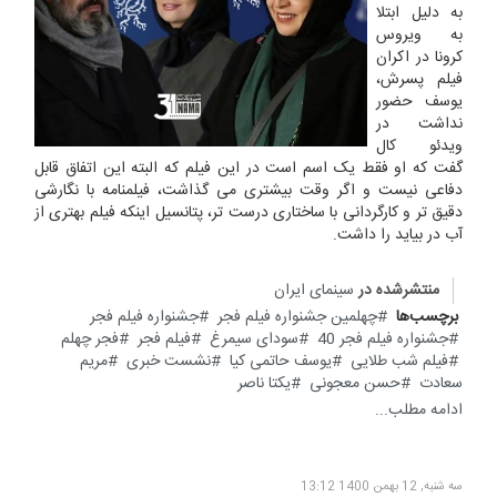
به دلیل ابتلا
به ویروس
کرونا در اکران
فیلم پسرش،
یوسف حضور
نداشت در
ویدئو کال
گفت که او فقط یک اسم است در این فیلم که البته این اتفاق قابل
دفاعی نیست و اگر وقت بیشتری می گذاشت، فیلمنامه با نگارشی
دقیق تر و کارگردانی با ساختاری درست تر، پتانسیل اینکه فیلم بهتری از
آب در بیاید را داشت.
منتشرشده در
سینمای ایران
برچسب‌ها
چهلمین جشنواره فیلم فجر
جشنواره فیلم فجر
جشنواره فیلم فجر 40
سودای سیمرغ
فیلم فجر
فجر چهلم
فیلم شب طلایی
یوسف حاتمی کیا
نشست خبری
مریم
سعادت
حسن معجونی
یکتا ناصر
ادامه مطلب...
سه شنبه, 12 بهمن 1400 13:12