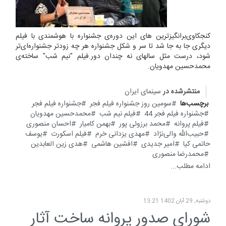
کنجکاوی‌برانگیزترین های این دوره‌ی جشنواره با هوشمندی با فیلم
دیگری جا به جا شد تا سر و شکل جشنواره هر چه زودتر جشنواره‌ای‌تر
شود، درست مثل سالهای نه چندان دور.فیلم "نیم شب" ساخته‌ی
محمدحسین مهدویان.
منتشرشده در
سینمای ایران
برچسب‌ها
سومین روز جشنواره فیلم فجر
جشنواره فیلم فجر
جشنواره فیلم فجر 44
فیلم نیم شب
محمدحسین مهدویان
فیلم پروانه
محمد برزوئی پور
بهمن کامیار
احسان منصوری
حبیب‌الله والی‌نژاد
مهدی یزدانی خرم
فیلم اسکورت
یوسف
حاتمی کیا
امیر جدیدی
افشین هاشمی
هدی زین العابدین
محمدرضا منصوری
ادامه مطلب...
دوشنبه, 29 آبان 1402 13:21
شورای صدور پروانه ساخت آثار