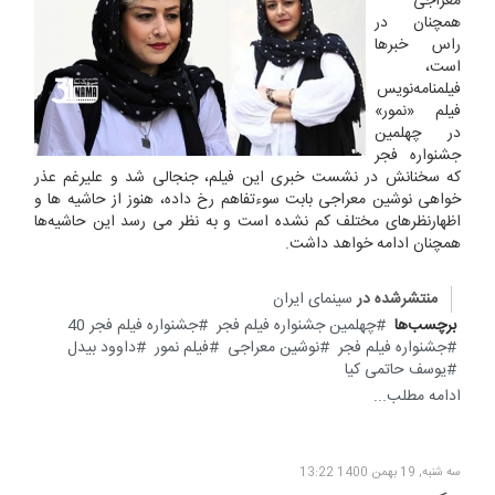
معراجی
همچنان در
راس خبرها
است،
فیلمنامه‌نویس
فیلم «نمور»
در چهلمین
جشنواره فجر
که سخنانش در نشست خبری این فیلم، جنجالی شد و علیرغم عذر
خواهی نوشین معراجی بابت سوء‌تفاهم رخ داده، هنوز از حاشیه ها و
اظهارنظرهای مختلف کم نشده است و به نظر می رسد این حاشیه‌ها
همچنان ادامه خواهد داشت.
منتشرشده در
سینمای ایران
برچسب‌ها
چهلمین جشنواره فیلم فجر
جشنواره فیلم فجر 40
جشنواره فیلم فجر
نوشین معراجی
فیلم نمور
داوود بیدل
یوسف حاتمی کیا
ادامه مطلب...
سه شنبه, 19 بهمن 1400 13:22