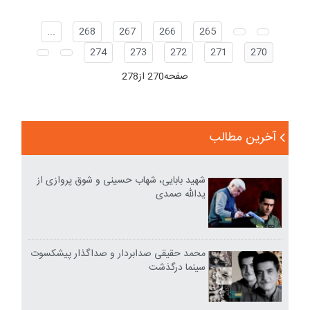
...
268
267
266
265
274
273
272
271
270
صفحه270 از278
آخرین مطالب
شهید بابایی، شهاب حسینی و شوق پروازی از
یدالله صمدی
محمد حقیقی صدابردار و صداگذار پیشکسوت
سینما درگذشت