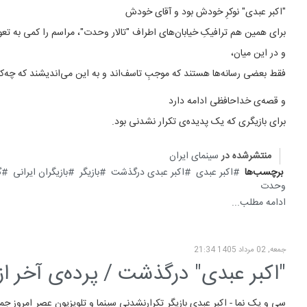
"اکبر عبدی" نوکرِ خودش بود و آقای خودش
برای همین هم ترافیکِ خیابان‌های اطراف "تالار وحدت"، مراسم را کمی به تع
و در این میان،
فقط بعضی رسانه‌ها هستند که موجبِ تاسف‌اند و به این می‌اندیشند که چه‌کن
و قصه‌ی خداحافظی ادامه دارد
برای بازیگری که یک پدیده‌ی تکرار نشدنی بود.
منتشرشده در
سینمای ایران
برچسب‌ها
اکبر عبدی
اکبر عبدی درگذشت
بازیگر
بازیگران ایرانی
گ
وحدت
ادامه مطلب...
جمعه, 02 مرداد 1405 21:34
"اکبر عبدی" درگذشت / پرده‌ی آخر از
سی و یک نما - اکبر عبدی بازیگر تکرارنشدنی سینما و تلویزیون عصر امروز جم