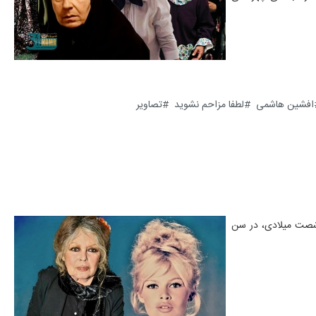
افشین هاشمی
لطفا مزاحم نشوید
تصاویر
و شصت میلادی، در سن