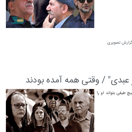
زارش تصویری
 عبدی" / وقتی همه آمده بودند
چ طیفی بتواند او را