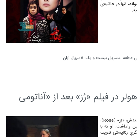
ند، تنها در حاشیه‌ی
د.
ی عاطفه
سریال بیست و یک
سریال آبان
ر در فیلم «رُز» بعد از «آناتومی
سی و یک نما - ساندرا هولر پس از فتح قله‌های جوایز اسکار و کن، با فیلم جدیدش، «رُز» (Rose)،
ین واداشت. او که با
جدیدی برای بازیگریِ رئالیستی تعریف