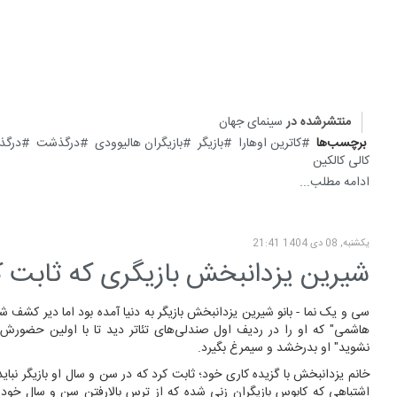
منتشرشده در
سینمای جهان
برچسب‌ها
کاترین اوهارا
بازیگر
بازیگران هالیوودی
درگذشت
درگذ
کالی کالکین
ادامه مطلب...
یکشنبه, 08 دی 1404 21:41
شیرین یزدانبخش بازیگری که ثابت ک
سی و یک نما - بانو شیرین یزدانبخش بازیگر به دنیا آمده بود اما دیر کشف 
هاشمی" که او را در ردیف اول صندلی‌های تئاتر دید تا با اولین حضورش د
نشوید" او بدرخشد و سیمرغ بگیرد.
خانم یزدانبخش با گزیده کاری خود؛ ثابت کرد که در سن و سال او بازیگر نباید
اشتباهی که کابوس بازیگرانِ زنی شده که از ترس بالارفتنِ سن و سال خود د