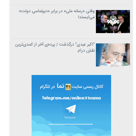
وقتی «رسانه ملی» در برابر «دیپلماسی دولت»
می‌ایستد!
"اکبر عبدی" درگذشت / پرده‌ی آخر از کمدی‌ترین
نقشِ درام