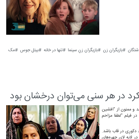
شتگان
بازیگران زن
بازیگران زنِ سینما
تنها در خانه
بیتل جوس
مک
رد در هر سنی می‌توان درخشان بود
شد و ممنون از "افشین
ر فیلم "لطفا مزاحم
 دکورِی در قاب باشد.
ر لابه لای چهره‌های