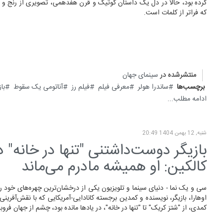
کرده بود، حالا در دل یک داستان گوتیک و قرن هفدهمی، تصویری از رنج و ق
که فراتر از کلمات است.
منتشرشده در
سینمای جهان
برچسب‌ها
ساندرا هولر
معرفی فیلم
فیلم رز
آناتومی یک سقوط
باز
ادامه مطلب...
شنبه, 12 بهمن 1404 20:49
بازیگر دوست‌داشتنی "تنها در خانه"
کالکین: او همیشه مادرم می‌ماند
سی و یک نما - دنیای سینما و تلویزیون یکی از درخشان‌ترین چهره‌های خود ر
اوهارا، بازیگر، نویسنده و کمدین برجسته کانادایی-آمریکایی که با نقش‌آفرینی‌
کمدی، از "شتز کریک" تا "تنها در خانه"، در یادها مانده بود، چشم از جهان فر