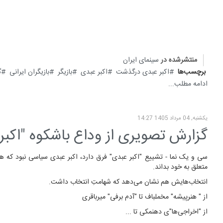
منتشرشده در
سینمای ایران
برچسب‌ها
اکبر عبدی درگذشت
اکبر عبدی
بازیگر
بازیگران ایرانی
گ
ادامه مطلب...
یکشنبه, 04 مرداد 1405 14:27
گزارش تصویری از وداع باشکوه "اکبر
سی و یک نما - تشییع "اکبر عبدی" فرق دارد، اکبر عبدی سیاسی نبود که هی
متعلق به خود بداند.
انتخاب‌هایش هم نشان می‌دهد که شهامتِ انتخاب داشت.
از " هنرپیشه" مخملباف تا "آدم برفی" میرباقری
از "اخراجی‌ها"ی دهنمکی تا ...