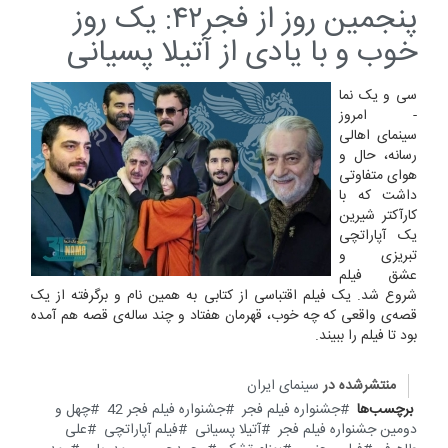
پنجمین روز از فجر۴۲: یک روز
خوب و با یادی از آتیلا پسیانی
سی و یک نما
- امروز
سینمای اهالی
رسانه، حال و
هوای متفاوتی
داشت که با
کارآکتر شیرین
یک آپاراتچی
تبریزی و
عشق فیلم
شروع شد. یک فیلم اقتباسی از کتابی به همین نام و برگرفته از یک
قصه‌ی واقعی که چه خوب، قهرمان هفتاد و چند ساله‌ی قصه هم آمده
بود تا فیلم را ببیند.
منتشرشده در
سینمای ایران
برچسب‌ها
جشنواره فیلم فجر
جشنواره فیلم فجر 42
چهل و
دومین جشنواره فیلم فجر
آتیلا پسیانی
فیلم آپاراتچی
علی