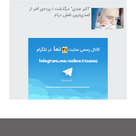
"اکبر عبدی" درگذشت / پرده‌ی آخر از
کمدی‌ترین نقشِ درام