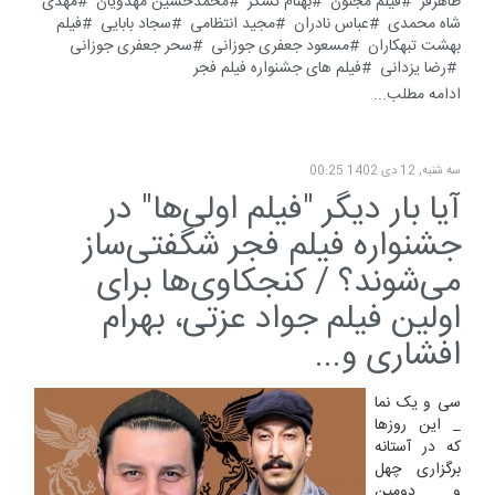
طاهرفر
فیلم مجنون
بهنام تشکر
محمدحسین مهدویان
مهدی
شاه محمدی
عباس نادران
مجید انتظامی
سجاد بابایی
فیلم
بهشت تبهکاران
مسعود جعفری جوزانی
سحر جعفری جوزانی
رضا یزدانی
فیلم های جشنواره فیلم فجر
ادامه مطلب...
سه شنبه, 12 دی 1402 00:25
آیا بار دیگر "‌فیلم اولی‌ها" در
جشنواره فیلم فجر شگفتی‌ساز
می‌شوند؟ / کنجکاوی‌ها برای
اولین فیلم جواد عزتی، بهرام
افشاری و...
سی و یک نما
_ این روزها
که در آستانه
برگزاری چهل
و دومین