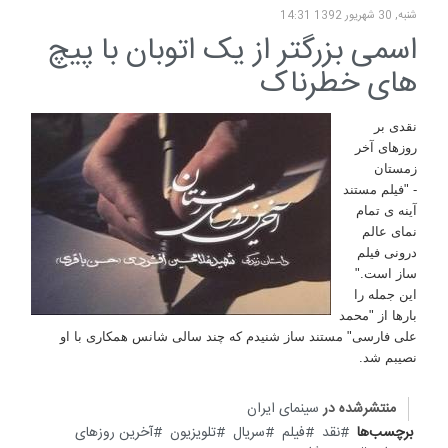
شنبه, 30 شهریور 1392 14:31
اسمی بزرگتر از یک اتوبان با پیچ
های خطرناک
نقدی بر
روزهای آخر
زمستان
-
"فیلم مستند
آینه ی تمام
نمای عالم
درونی فیلم
ساز است."
این جمله را
بارها از "محمد
علی فارسی" مستند ساز شنیدم که چند سالی شانس همکاری با او
نصیبم شد.
منتشرشده در
سینمای ایران
برچسب‌ها
نقد
فیلم
سریال
تلویزیون
آخرین روزهای