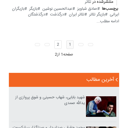
منتشرشده در
تئاتر
برچسب‌ها
صادق شباویز
عبدالحسین نوشین
بازیگر
بازیگران
ایرانی
بازیگر تئاتر
تئاتر ایران
درگذشت
درگذشتگان
ادامه مطلب...
2
1
صفحه1 از2
آخرین مطالب
شهید بابایی، شهاب حسینی و شوق پروازی از
یدالله صمدی
محمد حقیقی صدابردار و صداگذار پیشکسوت