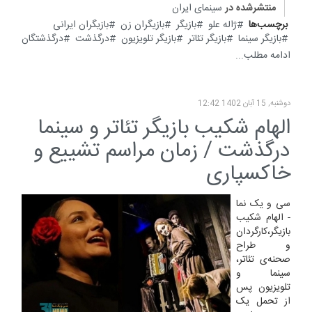
منتشرشده در
سینمای ایران
برچسب‌ها
ژاله علو
بازیگر
بازیگران زن
بازیگران ایرانی
بازیگر سینما
بازیگر تئاتر
بازیگر تلویزیون
درگذشت
درگذشتگان
ادامه مطلب...
دوشنبه, 15 آبان 1402 12:42
الهام شکیب بازیگر تئاتر و سینما
درگذشت / زمان مراسم تشییع و
خاکسپاری
سی و یک نما
- الهام شکیب
بازیگر،کارگردان
و طراح
صحنه‌ی تئاتر،
سینما و
تلویزیون پس
از تحمل یک