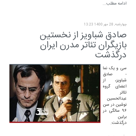
ادامه مطلب...
چهارشنبه, 28 مهر 1400 13:23
صادق شباویز از نخستین
بازیگران تئاتر مدرن ایران
درگذشت
سی و یک نما
- صادق
شباویز، از
اعضای گروه
تئاتر
عبدالحسین
نوشین در سن
۹۶ سالگی در
برلین
درگذشت.