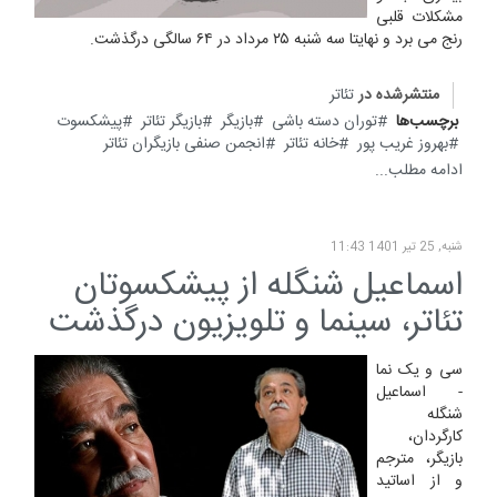
مشکلات قلبی
رنج می برد و نهایتا سه شنبه ۲۵ مرداد در ۶۴ سالگی درگذشت.
منتشرشده در
تئاتر
برچسب‌ها
توران دسته باشی
بازیگر
بازیگر تئاتر
پیشکسوت
بهروز غریب پور
خانه تئاتر
انجمن صنفی بازیگران تئاتر
ادامه مطلب...
شنبه, 25 تیر 1401 11:43
اسماعیل شنگله از پیشکسوتان
تئاتر، سینما و تلویزیون درگذشت
سی و یک نما
- اسماعیل
شنگله
کارگردان،
بازیگر، مترجم
و از اساتید