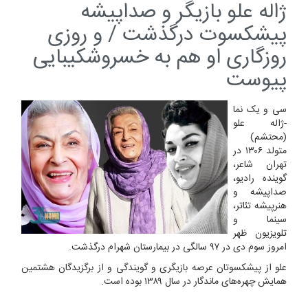
ژاله علو بازیگر و صداپیشه
پیشکسوت درگذشت / و روزی
روزگاری او هم به خسروشکیبایی
پیوست
سی و یک نما
-ژاله علو
(محتشم)
متولد ۱۳۰۶ در
تهران شاعر،
گوینده رادیو،
صداپیشه و
هنرپیشه تئاتر،
سینما و
تلویزیون ظهر
امروز سوم دی در ۹۷ سالگی در بیمارستان شهرام درگذشت.
علو از پیشکسوتان عرصه بازیگری و گویندگی و از برگزیدگان هشتمین
همایش چهره‌های ماندگار در سال ۱۳۸۹ بوده است.