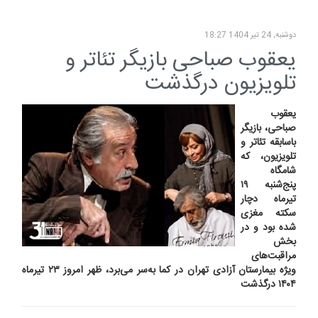
دوشنبه, 24 تیر 1404 18:27
یعقوب صباحی بازیگر تئاتر و
تلویزیون درگذشت
یعقوب
صباحی، بازیگر
باسابقه تئاتر و
تلویزیون، که
شامگاه
پنج‌شنبه ۱۹
تیرماه دچار
سکته مغزی
شده بود و در
بخش
مراقبت‌های
ویژه بیمارستان آزادی تهران در کما به‌سر می‌برد، ظهر امروز ۲۳ تیرماه
۱۴۰۴ درگذشت