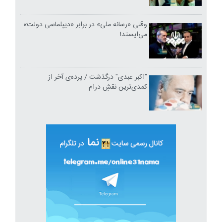
وقتی «رسانه ملی» در برابر «دیپلماسی دولت»
می‌ایستد!
"اکبر عبدی" درگذشت / پرده‌ی آخر از
کمدی‌ترین نقشِ درام