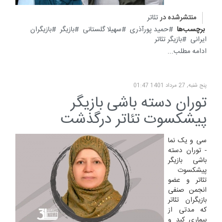
منتشرشده در
تئاتر
برچسب‌ها
حمید پورآذری
سهیلا گلستانی
بازیگر
بازیگران
ایرانی
بازیگر تئاتر
ادامه مطلب...
پنج شنبه, 27 مرداد 1401 01:47
توران دسته باشی بازیگر
پیشکسوت تئاتر درگذشت
سی و یک نما
- توران دسته
باشی بازیگر
پیشکسوت
تئاتر و عضو
انجمن صنفی
بازیگران تئاتر
که مدتی از
بیماری کبد و