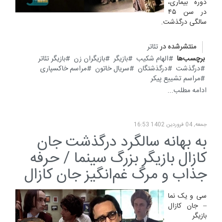
دوره بیماری،
در سن ۴۵
سالگی درگذشت.
منتشرشده در
تئاتر
برچسب‌ها
الهام شکیب
بازیگر
بازیگران زن
بازیگر تئاتر
درگذشت
درگذشتگان
سریال خاتون
مراسم خاکسپاری
مراسم تشییع پیکر
ادامه مطلب...
جمعه, 04 فروردين 1402 16:53
به بهانه سالگرد درگذشت جان
کازال بازیگر بزرگ سینما / حرفه
جذاب و مرگ غم‌انگیز جان کازال
سی و یک نما
– جان کازال
بازیگر