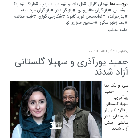
برچسب‌ها
جان کازال
آل پاچینو
مریل استریپ
بازیگر
بازیگر
سرشناس
بازیگران هالیوودی
بازیگر تئاتر
بازیگران مردِ سینما
پدرخوانده
فرانسیس فورد کاپولا
شکارچی گوزن
فیلم مکالمه
بعدازظهر سگی
حسین معززی نیا
ادامه مطلب...
یکشنبه, 20 آذر 1401 22:58
حمید پورآذری و سهیلا گلستانی
آزاد شدند
سی و یک نما
- حمید
پورآذری،
سهیلا گلستانی
و فائزه آیین از
هنرمندان تئاتر
ساعتی پیش
آزاد شدند.