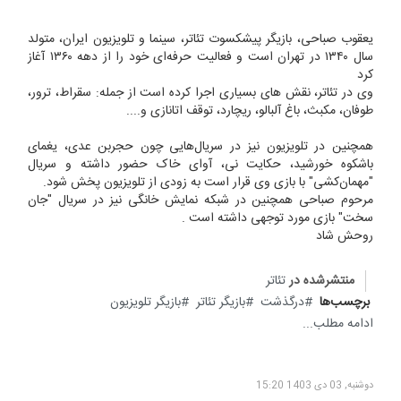
یعقوب صباحی، بازیگر پیشکسوت تئاتر، سینما و تلویزیون ایران، متولد
سال ۱۳۴۰ در تهران است و فعالیت حرفه‌ای خود را از دهه ۱۳۶۰ آغاز
کرد
وی در تئاتر، نقش های بسیاری اجرا کرده است از جمله: سقراط، ترور،
طوفان، مکبث، باغ آلبالو، ریچارد، توقف اتانازی و....
همچنین در تلویزیون نیز در سریال‌هایی چون حجربن عدی، یغمای
باشکوه خورشید، حکایت نی، آوای خاک حضور داشته و سریال
"مهمان‌کشی" با بازی وی قرار است به زودی از تلویزیون پخش شود.
مرحوم صباحی همچنین در شبکه نمایش خانگی نیز در سریال "جان
سخت" بازی مورد توجهی داشته است .
روحش شاد
منتشرشده در
تئاتر
برچسب‌ها
درگذشت
بازیگر تئاتر
بازیگر تلویزیون
ادامه مطلب...
دوشنبه, 03 دی 1403 15:20