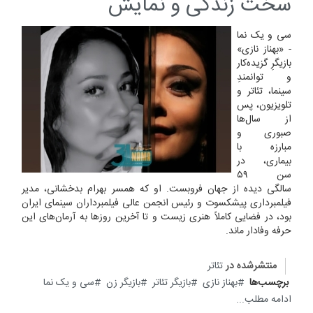
سخت زندگی و نمایش
سی و یک نما
- «بهناز نازی»
بازیگرِ گزیده‌کار
و توانمندِ
سینما، تئاتر و
تلویزیون، پس
از سال‌ها
صبوری و
مبارزه با
بیماری، در
سن ۵۹
سالگی دیده از جهان فروبست. او که همسر بهرام بدخشانی، مدیر
فیلمبرداری پیشکسوت و رئیس انجمن عالی فیلمبرداران سینمای ایران
بود، در فضایی کاملاً هنری زیست و تا آخرین روزها به آرمان‌های این
حرفه وفادار ماند.
منتشرشده در
تئاتر
برچسب‌ها
بهناز نازی
بازیگر تئاتر
بازیگر زن
سی و یک نما
ادامه مطلب...