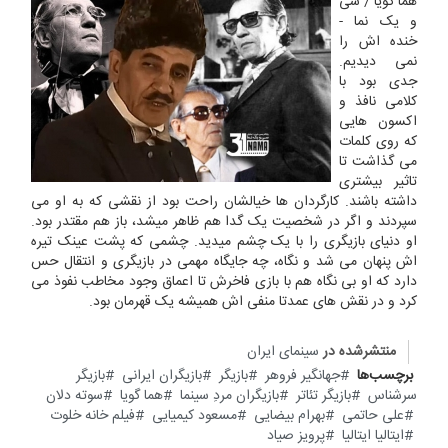
هما گویا / سی
و یک نما -
خنده اش را
نمی دیدیم.
جدی بود با
کلامی نافذ و
اکسون هایی
که روی کلمات
می گذاشت تا
تاثیر بیشتری
داشته باشند. کارگردان ها خیالشان راحت بود از نقشی که به او می
سپردند و اگر در شخصیت یک گدا هم ظاهر میشد، باز هم مقتدر بود.
او دنیای بازیگری را با یک چشم میدید. چشمی که پشت عینک تیره
اش پنهان می شد و نگاه، چه جایگاه مهمی در بازیگری و انتقال حس
دارد که او بی نگاه هم با بازی فاخرش تا اعماق وجود مخاطب نفوذ می
کرد و در نقش های عمدتا منفی اش همیشه یک قهرمان بود.
منتشرشده در
سینمای ایران
برچسب‌ها
جهانگیر فروهر
بازیگر
بازیگران ایرانی
بازیگر
سرشناس
بازیگر تئاتر
بازیگران مردِ سینما
هما گویا
سوته دلان
علی حاتمی
بهرام بیضایی
مسعود کیمیایی
فیلم خانه خلوت
ایتالیا ایتالیا
پرویز صیاد