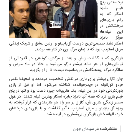
برجسته‌ی پنج
فیلم نامزد
اسکار که به
رغم بازی‌های
درخشانش در
این فیلم‌ها؛
هرگز نامزد
اسکار نشد صمیمی‌ترین دوست آل‌پاچینو و اولین عشق و شریک زندگی
مریل استریپ بود که تا زمان مرگِ وی در کنار هم بودند.
بازیگری که با گذشت زمان و بعد از مرگش، کوتاهی در قدردانی از
توانایی‌های او هر ساله بیشتر بازگو می‌شود و حالا در ماه مارس و
سالگرد مرگ زودهنگامش بی‌مناسبت نیست تا از او بگوییم.
جان کازال بیشتر برای بازی در نقش شخصیت درمانده و ضعیف‌النفس
فردو کورلئونه در «پدرخوانده» شناخته می‌شود. اما او قبل از بازی
باورنکردنی خود در این فیلم، یک هنرپیشه چیره دست بود و تنها در پنج
فیلم بازی کرد که همه آنها نامزد جایزه اسکار بهترین فیلم شدند. در طول
مسیر زندگی هنری‌اش، کازال بر سر راه هر هنرمندی که قرار گرفت، به
ویژه آل پاچینو و مریل استریپ، تأثیر گذاشت و با بازی‌های درخشان
خود، الهام‌بخش بازیگران بی‌شماری در آینده شد.
منتشرشده در
سینمای جهان